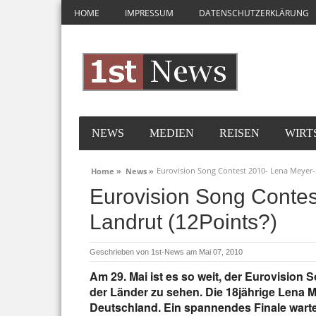
HOME
IMPRESSUM
DATENSCHUTZERKLÄRUNG
NEWS
MEDIEN
REISEN
WIRT
Eurovision Song Contest 2010- Lena Meyer- 
Home »
News »
Eurovision Song Contes
Landrut (12Points?)
Geschrieben von
1st-News
am Mai 07, 2010
Am 29. Mai ist es so weit, der Eurovision 
der Länder zu sehen. Die 18jährige Lena Mey
Deutschland. Ein spannendes Finale warte