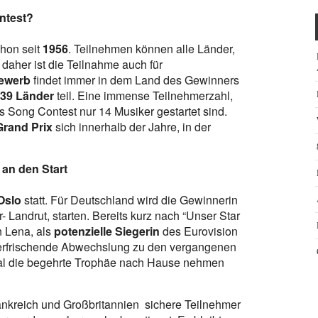
ontest?
chon seit
1956
. Teilnehmen können alle Länder,
 daher ist die Teilnahme auch für
ewerb
findet immer
in dem Land des Gewinners
39 Länder
teil. Eine immense Teilnehmerzahl,
 Song Contest nur 14 Musiker gestartet sind.
Grand Prix
sich innerhalb der Jahre, in der
 an den Start
Oslo
statt. Für Deutschland wird die Gewinnerin
- Landrut, starten. Bereits kurz nach “Unser Star
in Lena, als
potenzielle Siegerin
des Eurovision
 erfrischende Abwechslung zu den vergangenen
mal die begehrte Trophäe nach Hause nehmen
ankreich und Großbritannien sichere Teilnehmer