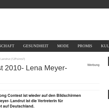
SCHAFT
GESUNDHEIT
MODE
PROMIS
KUL
Landrut (12Points?)
Werbung
t 2010- Lena Meyer-
Song Contest ist wieder auf den Bildschirmen
er- Landrut ist die Vertreterin für
t auf Deutschland.