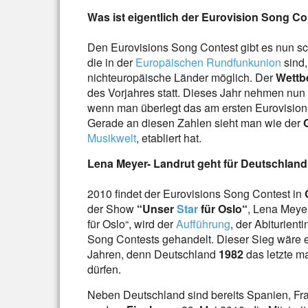
Was ist eigentlich der Eurovision Song C
Den Eurovisions Song Contest gibt es nun s
die in der
Europäischen Rundfunkunion
sind,
nichteuropäische Länder möglich. Der
Wettb
des Vorjahres statt. Dieses Jahr nehmen nun
wenn man überlegt das am ersten Eurovisions
Gerade an diesen Zahlen sieht man wie der
Musikwelt
, etabliert hat.
Lena Meyer- Landrut geht für Deutschland
2010 findet der Eurovisions Song Contest in
der Show
“Unser
Star
für Oslo“
, Lena Meyer
für Oslo“, wird der
Aufführung
, der Abiturient
Song Contests gehandelt. Dieser Sieg wäre
Jahren, denn Deutschland
1982
das letzte 
dürfen.
Neben Deutschland sind bereits Spanien, Fr