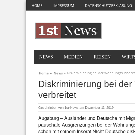
HOME
IMPRESSUM
DATENSCHUTZERKLÄRUNG
NEWS
MEDIEN
REISEN
WIRT
Diskriminierung bei der Wohnungssuche sta
Home »
News »
Diskriminierung bei de
verbreitet
Geschrieben von
1st-News
am Dezember 11, 2019
Augsburg – Ausländer und Deutsche mit Migra
pauschale Ausgrenzungen bei der Wohnungssu
schon mit seinem Inserat Nicht-Deutsche disk