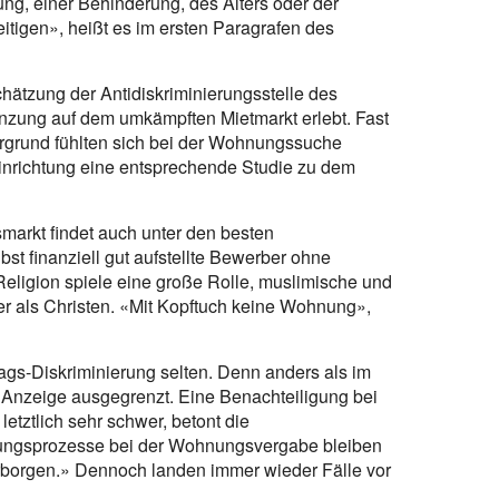
ng, einer Behinderung, des Alters oder der
eitigen», heißt es im ersten Paragrafen des
chätzung der Antidiskriminierungsstelle des
zung auf dem umkämpften Mietmarkt erlebt. Fast
ergrund fühlten sich bei der Wohnungssuche
einrichtung eine entsprechende Studie zu dem
arkt findet auch unter den besten
bst finanziell gut aufstellte Bewerber ohne
eligion spiele eine große Rolle, muslimische und
er als Christen. «Mit Kopftuch keine Wohnung»,
ltags-Diskriminierung selten. Denn anders als im
r Anzeige ausgegrenzt. Eine Benachteiligung bei
etztlich sehr schwer, betont die
idungsprozesse bei der Wohnungsvergabe bleiben
borgen.» Dennoch landen immer wieder Fälle vor