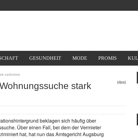
SCHAFT
GESUNDHEIT
MODE
PROMIS
KUL
rk verbreitet
(dpa)
r Wohnungssuche stark
tionshintergrund beklagen sich häufig über
che. Über einen Fall, bei dem der Vermieter
riminiert hat, hat nun das Amtsgericht Augsburg