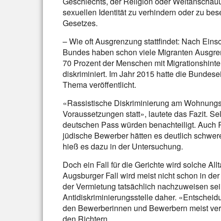
Geschlechts, der Religion oder Weltanschauu
sexuellen Identität zu verhindern oder zu bes
Gesetzes.
– Wie oft Ausgrenzung stattfindet: Nach Eins
Bundes haben schon viele Migranten Ausgren
70 Prozent der Menschen mit Migrationshint
diskriminiert. Im Jahr 2015 hatte die Bundes
Thema veröffentlicht.
«Rassistische Diskriminierung am Wohnungsm
Voraussetzungen statt», lautete das Fazit. Sel
deutschen Pass würden benachteiligt. Auch R
jüdische Bewerber hätten es deutlich schwer
hieß es dazu in der Untersuchung.
Doch ein Fall für die Gerichte wird solche Al
Augsburger Fall wird meist nicht schon in de
der Vermietung tatsächlich nachzuweisen sei l
Antidiskriminierungsstelle daher. «Entsche
den Bewerberinnen und Bewerbern meist ver
den Richtern.