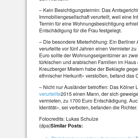
– Kein Besichtigungstermin: Das Amtsgerich
Immobiliengesellschaft verurteilt, weil eine 
Termin für eine Wohnungsbesichtigung erhiel
Entschädigung für die Frau festgelegt.
– Die besondere Mieterhöhung: Ein Berliner 
verurteilte vor fünf Jahren einen Vermieter z
Euro sollte der Wohnungseigentümer an zwei M
türkischen und arabischen Familien im Haus 
Kreuzberger Mietern habe der Beklagte gege
ethnischer Herkunft» verstoßen, befand das G
– Nicht nur Ausländer betroffen: Das Kölner 
verurteilte
2015 einen Mann, der sich geweiger
vermieten, zu 1700 Euro Entschädigung. Auch
Identität», sei verboten, befanden die Richter.
Fotocredits: Lukas Schulze
(dpa)
Similar Posts: