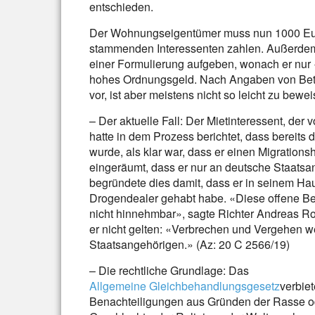
entschieden.
Der Wohnungseigentümer muss nun 1000 Eur
stammenden Interessenten zahlen. Außerdem d
einer Formulierung aufgeben, wonach er nur
hohes Ordnungsgeld. Nach Angaben von Betro
vor, ist aber meistens nicht so leicht zu bewei
– Der aktuelle Fall: Der Mietinteressent, de
hatte in dem Prozess berichtet, dass bereits
wurde, als klar war, dass er einen Migratio
eingeräumt, dass er nur an deutsche Staatsa
begründete dies damit, dass er in seinem Ha
Drogendealer gehabt habe. «Diese offene Be
nicht hinnehmbar», sagte Richter Andreas Ro
er nicht gelten: «Verbrechen und Vergehen 
Staatsangehörigen.» (Az: 20 C 2566/19)
– Die rechtliche Grundlage: Das
Allgemeine Gleichbehandlungsgesetz
verbiet
Benachteiligungen aus Gründen der Rasse od