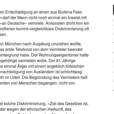
o Entschädigung an einen aus Burkina Faso
arf der Mann nicht noch einmal ein Inserat mit
 «an Deutsche» vermiete. Ansonsten droht ihm ein
ffenen kommt vergleichbare Diskriminierung oft
sen.
r von München nach Augsburg umziehen wollte,
 das erste Telefonat von dem Vermieter beendet
nshintergrund habe. Der Wohnungseigentümer hatte
ngehörige vermieten wolle. Der 81-Jährige
us einmal Ärger mit einem angeblich türkischen
nachteiligung von Ausländern ist schlichtweg
th im Urteil. Die Begründung des Vermieters ließ
werden von Menschen begangen, nicht von
et solche Diskriminierung. «Ziel des Gesetzes ist,
er wegen der ethnischen Herkunft, des