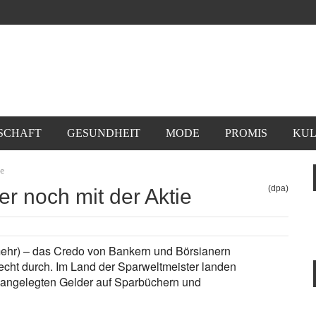
SCHAFT
GESUNDHEIT
MODE
PROMIS
KUL
ie
(dpa)
r noch mit der Aktie
(mehr) – das Credo von Bankern und Börsianern
recht durch. Im Land der Sparweltmeister landen
ch angelegten Gelder auf Sparbüchern und