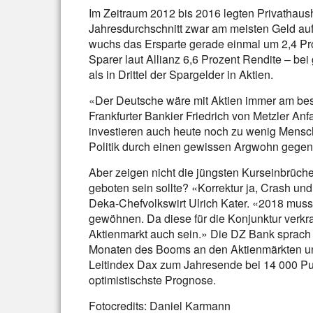
Im Zeitraum 2012 bis 2016 legten Privathau
Jahresdurchschnitt zwar am meisten Geld auf
wuchs das Ersparte gerade einmal um 2,4 Pro
Sparer laut Allianz 6,6 Prozent Rendite – bei
als in Drittel der Spargelder in Aktien.
«Der Deutsche wäre mit Aktien immer am be
Frankfurter Bankier Friedrich von Metzler A
investieren auch heute noch zu wenig Mensch
Politik durch einen gewissen Argwohn gegen
Aber zeigen nicht die jüngsten Kurseinbrüch
geboten sein sollte? «Korrektur ja, Crash un
Deka-Chefvolkswirt Ulrich Kater. «2018 muss 
gewöhnen. Da diese für die Konjunktur verkraf
Aktienmarkt auch sein.» Die DZ Bank sprach
Monaten des Booms an den Aktienmärkten und
Leitindex Dax zum Jahresende bei 14 000 Pun
optimistischste Prognose.
Fotocredits: Daniel Karmann