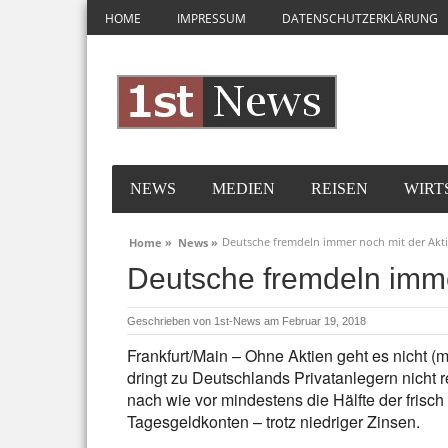
HOME
IMPRESSUM
DATENSCHUTZERKLÄRUNG
NEWS
MEDIEN
REISEN
WIRT
Deutsche fremdeln immer noch mit der Akt
Home »
News »
Deutsche fremdeln imme
Geschrieben von
1st-News
am Februar 19, 2018
Frankfurt/Main – Ohne Aktien geht es nicht 
dringt zu Deutschlands Privatanlegern nicht 
nach wie vor mindestens die Hälfte der fris
Tagesgeldkonten – trotz niedriger Zinsen.