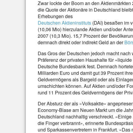
Zwar lockte der Boom an den Aktienmärkten
die Quote der Aktionäre in Deutschland bleibt
Erhebungen des
Deutschen Aktieninstituts
(DAI) besaßen im v
(10,06 Mio) hierzulande Aktien und/oder Antei
2007 (10,3 Mio). 15,7 Prozent der Bevölkerun
demnach direkt oder indirekt Geld an der
Bör
Das Gros der Deutschen jedoch macht nach w
Präferenz der privaten Haushalte für «liquide
Deutsche Bundesbank fest. Demnach hortet
Milliarden Euro und damit gut 39 Prozent ihre
Geldvermögens als Bargeld oder als Einlagen
umschichten können. Auf Aktien und/oder Fon
rund 11 Prozent des Geldvermögens der Priv
Der Absturz der als «Volksaktie» angepries
Economy-Blase am Neuen Markt um die Jahr
Deutschland nachhaltig verschreckt. «Einige
die Finger verbrannt», erinnerte Bundespräsi
und Sparkassenvertretern in Frankfurt. «Das