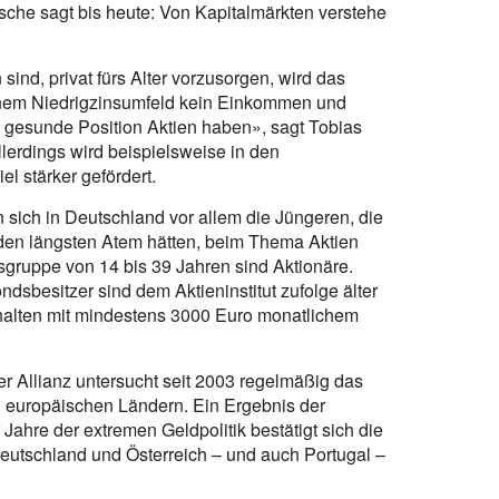
sche sagt bis heute: Von Kapitalmärkten verstehe
ind, privat fürs Alter vorzusorgen, wird das
nem Niedrigzinsumfeld kein Einkommen und
e gesunde Position Aktien haben», sagt Tobias
lerdings wird beispielsweise in den
l stärker gefördert.
n sich in Deutschland vor allem die Jüngeren, die
 den längsten Atem hätten, beim Thema Aktien
sgruppe von 14 bis 39 Jahren sind Aktionäre.
ndsbesitzer sind dem Aktieninstitut zufolge älter
shalten mit mindestens 3000 Euro monatlichem
r Allianz untersucht seit 2003 regelmäßig das
n europäischen Ländern. Ein Ergebnis der
f Jahre der extremen Geldpolitik bestätigt sich die
eutschland und Österreich – und auch Portugal –