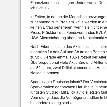
Finanzkenntnissen liegen. Jeder zweite Deut
ich nichts.»
In Zeiten, in denen die Menschen gezwungen s
zunehmend zum Problem. «Sie werden in ei
keinen Ertrag generieren, wenn sie nicht ein
Pross, Präsident des Fondsverbandes BVI. Al
USA Alterssicherung über den Kapitalmarkt vie
Nach Erkenntnissen des Aktieninstituts halte
eigentlich für das Auf und Ab an den Börsen
zurück. Gerade einmal 10,5 Prozent der Alter
Überproportional viele Aktionäre und Aktienfo
als 50 Jahre, zwei Drittel stammen aus Hau
Nettoeinkommen.
Sparen viele Deutsche falsch? Der Versichere
Sparverhalten der privaten Haushalte in neu
jüngsten Studie: «Mit Blick auf die letzten fün
Vermutung, dass die Vermögensrenditen in D
besonders niedrig sind.»