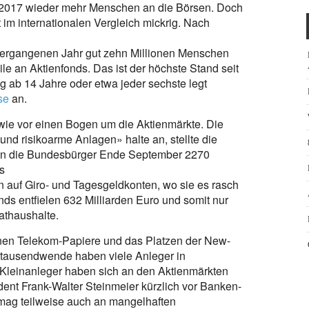
 2017 wieder mehr Menschen an die Börsen. Doch
 im internationalen Vergleich mickrig. Nach
ergangenen Jahr gut zehn Millionen Menschen
le an Aktienfonds. Das ist der höchste Stand seit
g ab 14 Jahre oder etwa jeder sechste legt
se
an.
ie vor einen Bogen um die Aktienmärkte. Die
 und risikoarme Anlagen» halte an, stellte die
en die Bundesbürger Ende September 2270
s
 auf Giro- und Tagesgeldkonten, wo sie es rasch
ds entfielen 632 Milliarden Euro und somit nur
athaushalte.
enen Telekom-Papiere und das Platzen der New-
tausendwende haben viele Anleger in
 Kleinanleger haben sich an den Aktienmärkten
dent Frank-Walter Steinmeier kürzlich vor Banken-
 mag teilweise auch an mangelhaften