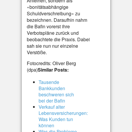
Anleihen, sondern als
«bonitätsabhängige
Schuldverschreibung» zu
bezeichnen. Daraufhin nahm
die Bafin vorerst ihre
Verbotspläne zurück und
beobachtete die Praxis. Dabei
sah sie nun nur einzelne
Verstöße.
Fotocredits: Oliver Berg
(dpa)
Similar Posts:
Tausende
Bankkunden
beschweren sich
bei der Bafin
Verkauf alter
Lebensversicherungen:
Was Kunden tun
können
Was die Probleme