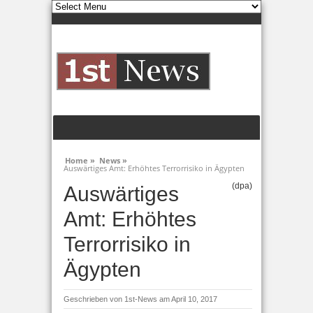
Home »
News »
Auswärtiges Amt: Erhöhtes Terrorrisiko in Ägypten
(dpa)
Auswärtiges
Amt: Erhöhtes
Terrorrisiko in
Ägypten
Geschrieben von
1st-News
am April 10, 2017