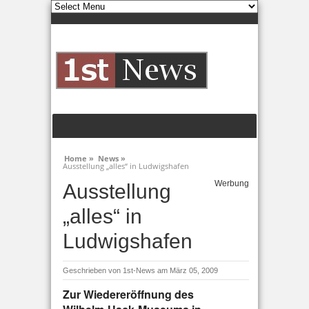
Home »
News »
Ausstellung „alles“ in Ludwigshafen
Werbung
Ausstellung
„alles“ in
Ludwigshafen
Geschrieben von
1st-News
am März 05, 2009
Zur Wiedereröffnung des