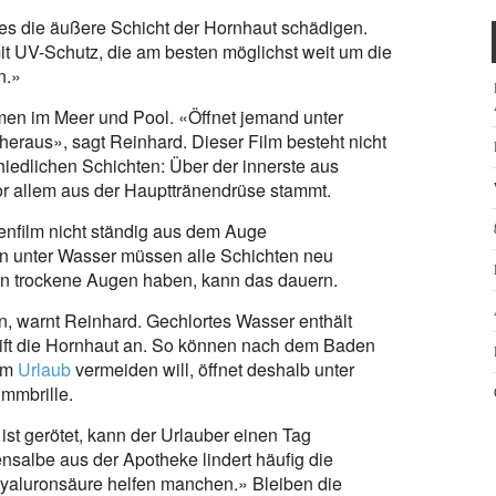
 es die äußere Schicht der Hornhaut schädigen.
it UV-Schutz, die am besten möglichst weit um die
n.»
n im Meer und Pool. «Öffnet jemand unter
eraus», sagt Reinhard. Dieser Film besteht nicht
hiedlichen Schichten: Über der innerste aus
or allem aus der Haupttränendrüse stammt.
nenfilm nicht ständig aus dem Auge
 unter Wasser müssen alle Schichten neu
n trockene Augen haben, kann das dauern.
, warnt Reinhard. Gechlortes Wasser enthält
eift die Hornhaut an. So können nach dem Baden
 im
Urlaub
vermeiden will, öffnet deshalb unter
immbrille.
ist gerötet, kann der Urlauber einen Tag
nsalbe aus der Apotheke lindert häufig die
yaluronsäure helfen manchen.» Bleiben die