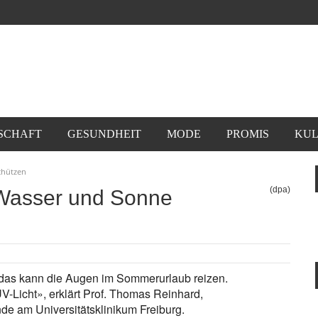
SCHAFT
GESUNDHEIT
MODE
PROMIS
KUL
chützen
(dpa)
Wasser und Sonne
 das kann die Augen im Sommerurlaub reizen.
V-Licht», erklärt Prof. Thomas Reinhard,
unde am Universitätsklinikum Freiburg.