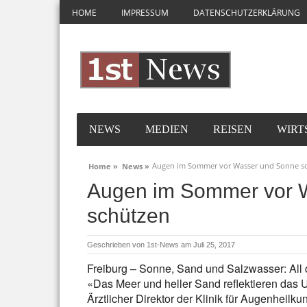
HOME
IMPRESSUM
DATENSCHUTZERKLÄRUNG
NEWS
MEDIEN
REISEN
WIRT
Augen im Sommer vor Wasser und Sonne s
Home »
News »
Augen im Sommer vor 
schützen
Geschrieben von
1st-News
am Juli 25, 2017
Freiburg – Sonne, Sand und Salzwasser: All
«Das Meer und heller Sand reflektieren das U
Ärztlicher Direktor der Klinik für Augenheilk