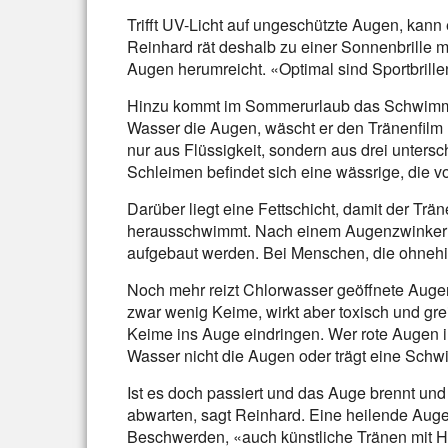
Trifft UV-Licht auf ungeschützte Augen, kann
Reinhard rät deshalb zu einer Sonnenbrille m
Augen herumreicht. «Optimal sind Sportbrille
Hinzu kommt im Sommerurlaub das Schwimme
Wasser die Augen, wäscht er den Tränenfilm h
nur aus Flüssigkeit, sondern aus drei untersc
Schleimen befindet sich eine wässrige, die v
Darüber liegt eine Fettschicht, damit der Trä
herausschwimmt. Nach einem Augenzwinkern
aufgebaut werden. Bei Menschen, die ohnehi
Noch mehr reizt Chlorwasser geöffnete Augen
zwar wenig Keime, wirkt aber toxisch und gr
Keime ins Auge eindringen. Wer rote Augen
Wasser nicht die Augen oder trägt eine Schw
Ist es doch passiert und das Auge brennt und 
abwarten, sagt Reinhard. Eine heilende Auge
Beschwerden, «auch künstliche Tränen mit H