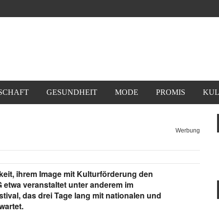
SCHAFT
GESUNDHEIT
MODE
PROMIS
KUL
Werbung
eit, ihrem Image mit Kulturförderung den
G etwa veranstaltet unter anderem im
estival, das drei Tage lang mit nationalen und
wartet.