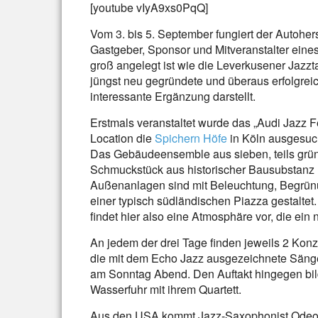
[youtube vIyA9xs0PqQ]
Vom 3. bis 5. September fungiert der Autohers
Gastgeber, Sponsor und Mitveranstalter ein
groß angelegt ist wie die Leverkusener Jazz
jüngst neu gegründete und überaus erfolgrei
interessante Ergänzung darstellt.
Erstmals veranstaltet wurde das „Audi Jazz F
Location die
Spichern Höfe
in Köln ausgesucht
Das Gebäudeensemble aus sieben, teils gründ
Schmuckstück aus historischer Bausubstanz
Außenanlagen sind mit Beleuchtung, Begrün
einer typisch südländischen Piazza gestaltet.
findet hier also eine Atmosphäre vor, die ei
An jedem der drei Tage finden jeweils 2 Konz
die mit dem Echo Jazz ausgezeichnete Sänger
am Sonntag Abend. Den Auftakt hingegen bil
Wasserfuhr mit ihrem Quartett.
Aus den USA kommt Jazz-Saxophonist Odeon 