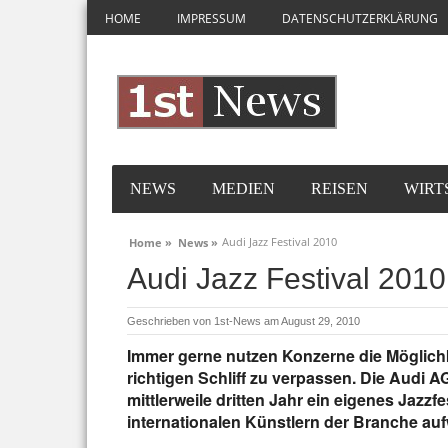
HOME
IMPRESSUM
DATENSCHUTZERKLÄRUNG
NEWS
MEDIEN
REISEN
WIRT
Audi Jazz Festival 2010
Home »
News »
Audi Jazz Festival 2010
Geschrieben von
1st-News
am August 29, 2010
Immer gerne nutzen Konzerne die Möglichk
richtigen Schliff zu verpassen. Die Audi A
mittlerweile dritten Jahr ein eigenes Jazzf
internationalen Künstlern der Branche auf