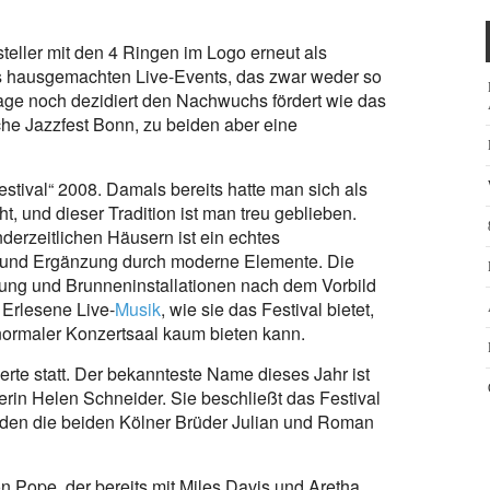
teller mit den 4 Ringen im Logo erneut als
es hausgemachten Live-Events, das zwar weder so
tage noch dezidiert den Nachwuchs fördert wie das
che Jazzfest Bonn, zu beiden aber eine
estival“ 2008. Damals bereits hatte man sich als
, und dieser Tradition ist man treu geblieben.
erzeitlichen Häusern ist ein echtes
 und Ergänzung durch moderne Elemente. Die
ung und Brunneninstallationen nach dem Vorbild
 Erlesene Live-
Musik
, wie sie das Festival bietet,
n normaler Konzertsaal kaum bieten kann.
erte statt. Der bekannteste Name dieses Jahr ist
in Helen Schneider. Sie beschließt das Festival
den die beiden Kölner Brüder Julian und Roman
Pope, der bereits mit Miles Davis und Aretha