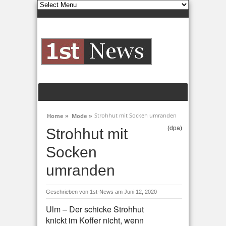
Strohhut mit Socken umranden
Home »
Mode »
(dpa)
Strohhut mit
Socken
umranden
Geschrieben von
1st-News
am Juni 12, 2020
Ulm – Der schicke Strohhut
knickt im Koffer nicht, wenn