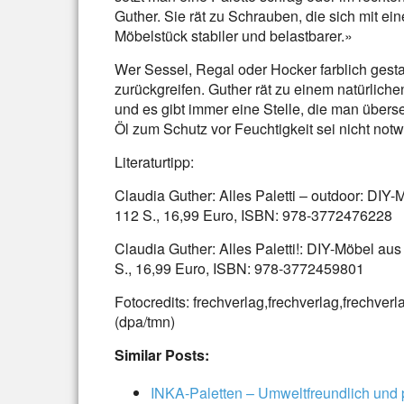
Guther. Sie rät zu Schrauben, die sich mit ei
Möbelstück stabiler und belastbarer.»
Wer Sessel, Regal oder Hocker farblich gesta
zurückgreifen. Guther rät zu einem natürlich
und es gibt immer eine Stelle, die man über
Öl zum Schutz vor Feuchtigkeit sei nicht notwe
Literaturtipp:
Claudia Guther: Alles Paletti – outdoor: DIY-
112 S., 16,99 Euro, ISBN: 978-3772476228
Claudia Guther: Alles Paletti!: DIY-Möbel au
S., 16,99 Euro, ISBN: 978-3772459801
Fotocredits: frechverlag,frechverlag,frechverla
(dpa/tmn)
Similar Posts:
INKA-Paletten – Umweltfreundlich und 