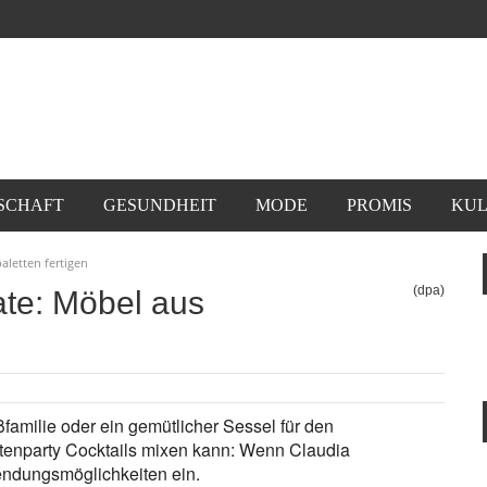
SCHAFT
GESUNDHEIT
MODE
PROMIS
KUL
aletten fertigen
(dpa)
te: Möbel aus
familie oder ein gemütlicher Sessel für den
rtenparty Cocktails mixen kann: Wenn Claudia
wendungsmöglichkeiten ein.