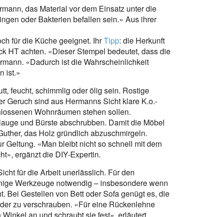
mann, das Material vor dem Einsatz unter die
gen oder Bakterien befallen sein.» Aus ihrer
ch für die Küche geeignet. Ihr
Tipp
: die Herkunft
uck HT achten. «Dieser Stempel bedeutet, dass die
ermann. «Dadurch ist die Wahrscheinlichkeit
n ist.»
tt, feucht, schimmlig oder ölig sein. Rostige
er Geruch sind aus Hermanns Sicht klare K.o.-
schlossenen Wohnräumen stehen sollen.
enlauge und Bürste abschrubben. Damit die Möbel
Guther, das Holz gründlich abzuschmirgeln.
 Geltung. «Man bleibt nicht so schnell mit dem
», ergänzt die DIY-Expertin.
ht für die Arbeit unerlässlich. Für den
wenige Werkzeuge notwendig – insbesondere wenn
. Bei Gestellen von Bett oder Sofa genügt es, die
nder zu verschrauben. «Für eine Rückenlehne
 Winkel an und schraubt sie fest», erläutert