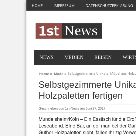
HOME
IMPRESSUM
DATENSCHUTZERKLÄRUNG
NEWS
MEDIEN
REISEN
WIRT
Selbstgezimmerte Unikate: Möbel aus Holzp
Home »
Mode »
Selbstgezimmerte Unika
Holzpaletten fertigen
Geschrieben von
1st-News
am Juni 27, 2017
Mundelsheim/Köln – Ein Esstisch für die Groß
Leseabend. Eine Bar, an der man bei der Ga
Guther Holzpaletten sieht, fallen ihr zig Ver