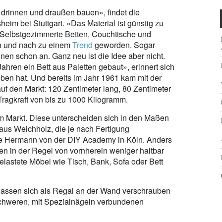
r drinnen und draußen bauen», findet die
im bei Stuttgart. «Das Material ist günstig zu
.» Selbstgezimmerte Betten, Couchtische und
h und nach zu einem
Trend
geworden. Sogar
en schon an. Ganz neu ist die Idee aber nicht.
ahren ein Bett aus Paletten gebaut», erinnert sich
en hat. Und bereits im Jahr 1961 kam mit der
 auf den Markt: 120 Zentimeter lang, 80 Zentimeter
 Tragkraft von bis zu 1000 Kilogramm.
m Markt. Diese unterscheiden sich in den Maßen
 aus Weichholz, die je nach Fertigung
eike Hermann von der DIY Academy in Köln. Anders
tten in der Regel von vornherein weniger haltbar
belastete Möbel wie Tisch, Bank, Sofa oder Bett
und lassen sich als Regal an der Wand verschrauben
chweren, mit Spezialnägeln verbundenen