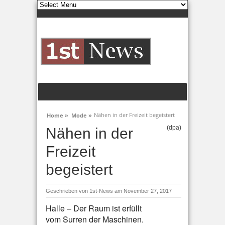
Nähen in der Freizeit begeistert
Home »
Mode »
(dpa)
Nähen in der
Freizeit
begeistert
Geschrieben von
1st-News
am November 27, 2017
Halle – Der Raum ist erfüllt
vom Surren der Maschinen.