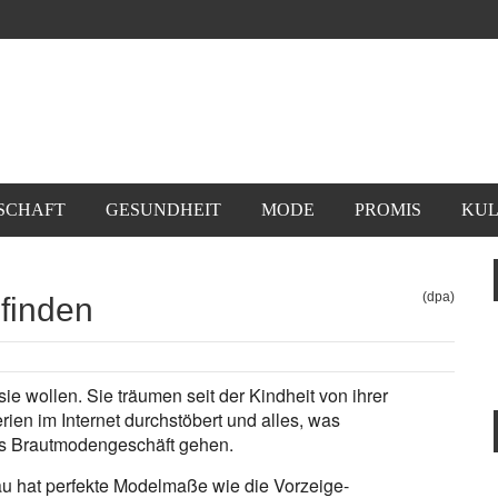
SCHAFT
GESUNDHEIT
MODE
PROMIS
KUL
(dpa)
 finden
ie wollen. Sie träumen seit der Kindheit von ihrer
ien im Internet durchstöbert und alles, was
 ins Brautmodengeschäft gehen.
rau hat perfekte Modelmaße wie die Vorzeige-