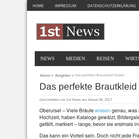
HOME
IMPRESSUM
DATENSCHUTZERKLÄRUNG
NEWS
MEDIEN
REISEN
WIRT
Das perfekte Brautkleid finden
Home »
Ratgeber »
Das perfekte Brautkleid
Geschrieben von
1st-News
am Januar 06, 2017
Oberursel – Viele Bräute
wissen
genau, was s
Hochzeit, haben Kataloge gewälzt, Bildergaler
gefällt, markiert – lange, bevor sie erstmals
Das kann ein Vorteil sein. Doch nicht jede F