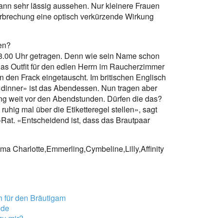
kann sehr lässig aussehen. Nur kleinere Frauen
erbrechung eine optisch verkürzende Wirkung
en?
18.00 Uhr getragen. Denn wie sein Name schon
das Outfit für den edlen Herrn im Raucherzimmer
den Frack eingetauscht. Im britischen Englisch
 «dinner» ist das Abendessen. Nun tragen aber
g weit vor den Abendstunden. Dürfen die das?
hig mal über die Etiketteregel stellen», sagt
at. «Entscheidend ist, dass das Brautpaar
Emma Charlotte,Emmerling,Cymbeline,Lilly,Affinity
n für den Bräutigam
ode