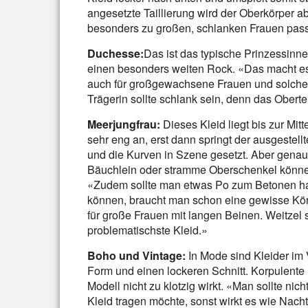
angesetzte Taillierung wird der Oberkörper ab
besonders zu großen, schlanken Frauen pass
Duchesse:
Das ist das typische Prinzessinn
einen besonders weiten Rock. «Das macht es so
auch für großgewachsene Frauen und solche mit
Trägerin sollte schlank sein, denn das Obertei
Meerjungfrau:
Dieses Kleid liegt bis zur Mi
sehr eng an, erst dann springt der ausgestel
und die Kurven in Szene gesetzt. Aber genau 
Bäuchlein oder stramme Oberschenkel können 
«Zudem sollte man etwas Po zum Betonen ha
können, braucht man schon eine gewisse Körpe
für große Frauen mit langen Beinen. Weitzel
problematischste Kleid.»
Boho und Vintage:
In Mode sind Kleider im 
Form und einen lockeren Schnitt. Korpulente 
Modell nicht zu klotzig wirkt. «Man sollte nic
Kleid tragen möchte, sonst wirkt es wie Nach