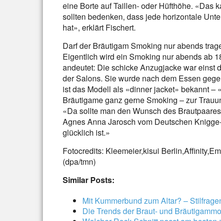
eine Borte auf Taillen- oder Hüfthöhe. «Das 
sollten bedenken, dass jede horizontale Unt
hat», erklärt Fischert.
Darf der Bräutigam Smoking nur abends trag
Eigentlich wird ein Smoking nur abends ab 
andeutet: Die schicke Anzugjacke war einst 
der Salons. Sie wurde nach dem Essen gegen 
ist das Modell als «dinner jacket» bekannt –
Bräutigame ganz gerne Smoking – zur Trauun
«Da sollte man den Wunsch des Brautpaares ru
Agnes Anna Jarosch vom Deutschen Knigge-R
glücklich ist.»
Fotocredits: Kleemeier,kisui Berlin,Affinity,
(dpa/tmn)
Similar Posts:
Mit Kummerbund zum Altar? – Stilfrage
Die Trends der Braut- und Bräutigamm