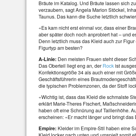
Bräute im Katalog. Und Bräute lassen sich zu
verzaubern, sagt Angela Marion Stöckel, Inh
Taunus. Das kann die Suche letztlich schwie
«Es kam nicht erst einmal vor, dass einer Braut
aber später doch noch anprobiert hat – und es
Denn letztlich muss das Kleid auch zur Figur
Figurtyp am besten?
A-Linie:
Den meisten Frauen steht dieser Schni
Das Oberteil liegt eng an, der
Rock
ist ausges
Konfektionsgröße 34 als auch einer mit Größ
Geschäftsführerin eines Brautmodengeschäft
die typischen Problemzonen, da der Stoff loc
«Wichtig ist, dass das Kleid die schmalste Stel
erklärt Marie-Theres Fischert, Maßschneiderin
haben oft eine Schnürung auf Taillenhöhe. Au
erscheinen: «Er macht länger und bringt das D
Empire:
Kleider im Empire-Stil haben eine Sch
Kleid locker nach unten und umspielt somit 