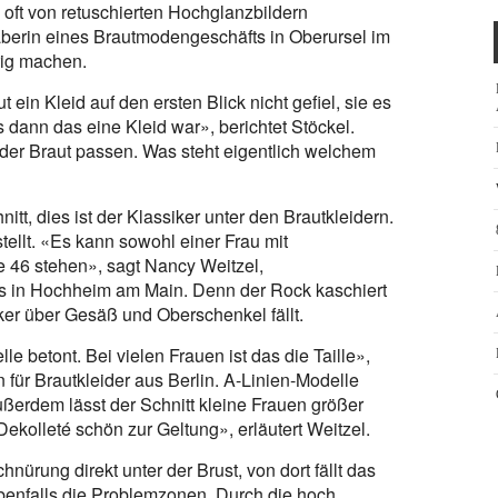
 oft von retuschierten Hochglanzbildern
aberin eines Brautmodengeschäfts in Oberursel im
rig machen.
 ein Kleid auf den ersten Blick nicht gefiel, sie es
 dann das eine Kleid war», berichtet Stöckel.
 der Braut passen. Was steht eigentlich welchem
tt, dies ist der Klassiker unter den Brautkleidern.
tellt. «Es kann sowohl einer Frau mit
e 46 stehen», sagt Nancy Weitzel,
s in Hochheim am Main. Denn der Rock kaschiert
ker über Gesäß und Oberschenkel fällt.
le betont. Bei vielen Frauen ist das die Taille»,
 für Brautkleider aus Berlin. A-Linien-Modelle
ßerdem lässt der Schnitt kleine Frauen größer
ekolleté schön zur Geltung», erläutert Weitzel.
nürung direkt unter der Brust, von dort fällt das
ebenfalls die Problemzonen. Durch die hoch