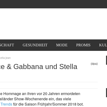
SCHAFT
GESUNDHEIT
MODE
PROMIS
KUL
ella Jean
(dpa)
lce & Gabbana und Stella
le Hommage an ihren vor 20 Jahren ermordeten
Mailänder Show-Wochenende ein, das viele
n
Trends
für die Saison Frühjahr/Sommer 2018 bot.