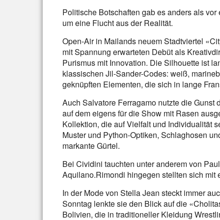
Politische Botschaften gab es anders als vor
um eine Flucht aus der Realität.
Open-Air in Mailands neuem Stadtviertel «Ci
mit Spannung erwarteten Debüt als Kreativdir
Purismus mit Innovation. Die Silhouette ist l
klassischen Jil-Sander-Codes: weiß, marineb
geknüpften Elementen, die sich in lange Fran
Auch Salvatore Ferragamo nutzte die Gunst
auf dem eigens für die Show mit Rasen ausge
Kollektion, die auf Vielfalt und Individualitä
Muster und Python-Optiken, Schlaghosen und
markante Gürtel.
Bei Cividini tauchten unter anderem von Paul
Aquilano.Rimondi hingegen stellten sich mit e
In der Mode von Stella Jean steckt immer auc
Sonntag lenkte sie den Blick auf die «Choli
Bolivien, die in traditioneller Kleidung Wres