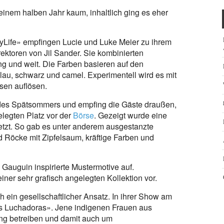
 einem halben Jahr kaum, inhaltlich ging es eher
tyLife» empfingen Lucie und Luke Meier zu ihrem
ektoren von Jil Sander. Sie kombinierten
ang und weit. Die Farben basieren auf den
lau, schwarz und camel. Experimentell wird es mit
sen auflösen.
 des Spätsommers und empfing die Gäste draußen,
legten Platz vor der
Börse
. Gezeigt wurde eine
t setzt. So gab es unter anderem ausgestanzte
 Röcke mit Zipfelsaum, kräftige Farben und
 Gauguin inspirierte Mustermotive auf.
iner sehr grafisch angelegten Kollektion vor.
h ein gesellschaftlicher Ansatz. In ihrer Show am
tas Luchadoras». Jene indigenen Frauen aus
tling betreiben und damit auch um