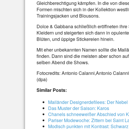
Gleichberechtigung kämpfen. In die von diese
Formen mischten sich in der Kollektion westl
Trainingsjacken und Blousons.
Dolce & Gabbana schließlich eröffneten ihr
Kleidern und steigerten sich dann in opulent
Blüten, und üppige Stickereien hinein.
Mit eher unbekannten Namen sollte die Mai
finden. Dann sind die meisten aber schon au
selben Abend die Shows.
Fotocredits: Antonio Calanni,Antonio Calann
(dpa)
Similar Posts:
Mailänder Designerdefilees: Der Nebe
Das Muster der Saison: Karos
Chanels schneeweißer Abschied von Ka
Pariser Modewoche: Zittern bei Saint L
Modisch punkten mit Kontrast: Schwar