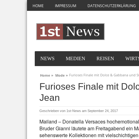
HOME
IMPRESSUM
DATENSCHUTZERKLÄRUNG
NEWS
MEDIEN
REISEN
WIRT
Furioses Finale mit Dolce & Gabbana und St
Home »
Mode »
Furioses Finale mit Do
Jean
Geschrieben von
1st-News
am September 24, 2017
Mailand – Donatella Versaces hochemotiona
Bruder Gianni läutete am Freitagabend ein 
sehenswerte Kollektionen mit vielschichtige