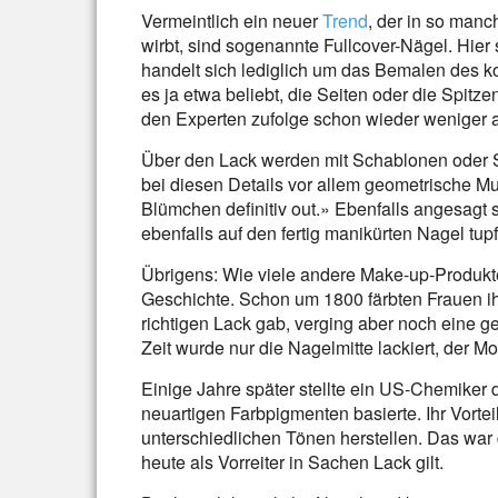
Vermeintlich ein neuer
Trend
, der in so ma
wirbt, sind sogenannte Fullcover-Nägel. Hier 
handelt sich lediglich um das Bemalen des ko
es ja etwa beliebt, die Seiten oder die Spitz
den Experten zufolge schon wieder weniger 
Über den Lack werden mit Schablonen oder S
bei diesen Details vor allem geometrische Mu
Blümchen definitiv out.» Ebenfalls angesagt s
ebenfalls auf den fertig manikürten Nagel tup
Übrigens: Wie viele andere Make-up-Produkte
Geschichte. Schon um 1800 färbten Frauen ihr
richtigen Lack gab, verging aber noch eine g
Zeit wurde nur die Nagelmitte lackiert, der Mo
Einige Jahre später stellte ein US-Chemiker d
neuartigen Farbpigmenten basierte. Ihr Vorteil
unterschiedlichen Tönen herstellen. Das war 
heute als Vorreiter in Sachen Lack gilt.