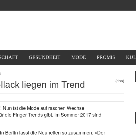
SCHAFT
GESUNDHEIT
MODE
PROMIS
KUL
d
(dpa)
llack liegen im Trend
f. Nun ist die Mode auf raschen Wechsel
für die Finger Trends gibt. Im Sommer 2017 sind
n Berlin fasst die Neuheiten so zusammen: «Der