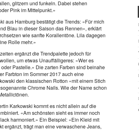
allen, glitzern und funkeln. Dabei stehen
der Pink im Mittelpunkt.»
ki aus Hamburg bestätigt die Trends: «Für mich
 Blau in dieser Saison das Rennen», erklärt
urchsetzen wie sanfte Korallentöne. Lila dagegen
ine Rolle mehr.»
eiten ergänzt die Trendpalette jedoch für
wollen, um etwas Unauffälligeres: «Wer es
e oder Pastelle.» Die zarten Farben sind beinahe
 der Farbton im Sommer 2017 auch eine
rkowski den klassischen Rotton «mit einem Stich
d sogenannte Chrome Nails. Wie der Name schon
Metallictönen.
rtin Karkowski kommt es nicht allein auf die
ombiniert. «Am schönsten sieht es immer noch
ack harmoniert.» Ein Beispiel: «Ein Kleid mit
ekt ergänzt, trägt man eine verwaschene Jeans,