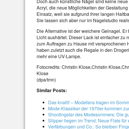
Doch auch künstliche Nägel sind keine neue 
Acryl, die neue Möglichkeiten der Gestaltu
Einsatz, weil sie aufgrund ihrer langen Haltb
Sie lassen sich aber nur im Nagelstudio reali
Die Alternative ist der weichere Gelnagel. Er
Licht aushärtet. Dieser Lack ist einfacher zu m
zum Auftragen zu Hause mit versprochenen H
haben zuletzt auch die Regale in den Drogerie
mehr eine UV-Lampe.
Fotocredits: Christin Klose,Christin Klose,Chr
Klose
(dpa/tmn)
Similar Posts:
Das knallt! – Modefans tragen im Som
Mode-Klassiker der 1970er kommen zu
Shootingstar des Modesommers: Die gut
Slipper liegen im Trend: Neue Flats fü
Verfärbungen und Co.: So bleiben Fin