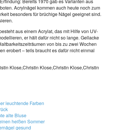
Erfindung: Bereits 1970 gab es Varianten aus
ng boten. Acrylnägel kommen auch heute noch zum
arkeit besonders für brüchige Nägel geeignet sind.
sieren.
 besteht aus einem Acrylat, das mit Hilfe von UV-
odellieren, er hält dafür nicht so lange. Gellacke
altbarkeitszeiträumen von bis zu zwei Wochen
n erobert – teils braucht es dafür nicht einmal
istin Klose,Christin Klose,Christin Klose,Christin
mer leuchtende Farben
rück
e alte Bluse
r einen heißen Sommer
gernägel gesund