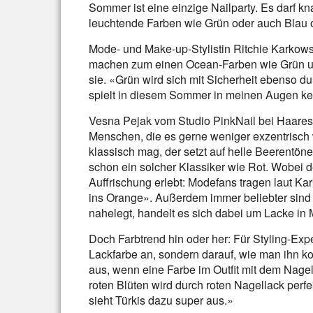
Sommer ist eine einzige Nailparty. Es darf kn
leuchtende Farben wie Grün oder auch Blau o
Mode- und Make-up-Stylistin Ritchie Karkows
machen zum einen Ocean-Farben wie Grün und
sie. «Grün wird sich mit Sicherheit ebenso d
spielt in diesem Sommer in meinen Augen ke
Vesna Pejak vom Studio PinkNail bei Haaresz
Menschen, die es gerne weniger exzentrisch 
klassisch mag, der setzt auf helle Beerentön
schon ein solcher Klassiker wie Rot. Wobei
Auffrischung erlebt: Modefans tragen laut Ka
ins Orange». Außerdem immer beliebter sin
nahelegt, handelt es sich dabei um Lacke in 
Doch Farbtrend hin oder her: Für Styling-Expe
Lackfarbe an, sondern darauf, wie man ihn k
aus, wenn eine Farbe im Outfit mit dem Nagell
roten Blüten wird durch roten Nagellack perf
sieht Türkis dazu super aus.»