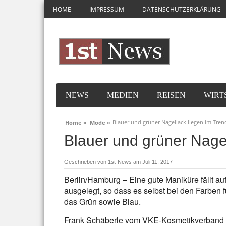
HOME
IMPRESSUM
DATENSCHUTZERKLÄRUNG
NEWS
MEDIEN
REISEN
WIRT
Blauer und grüner Nagellack liegen im Tren
Home »
Mode »
Blauer und grüner Nage
Geschrieben von
1st-News
am Juli 11, 2017
Berlin/Hamburg – Eine gute Maniküre fällt au
ausgelegt, so dass es selbst bei den Farben 
das Grün sowie Blau.
Frank Schäberle vom VKE-Kosmetikverband i