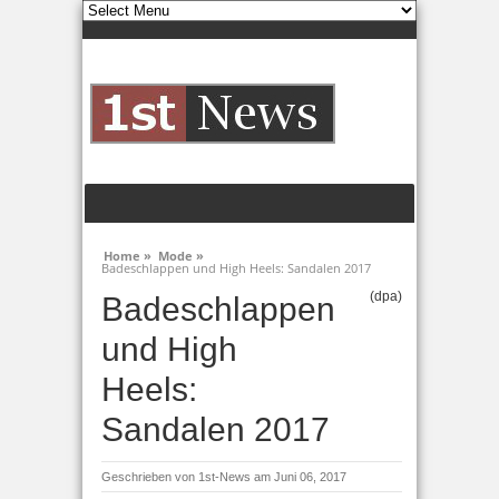
Home »
Mode »
Badeschlappen und High Heels: Sandalen 2017
(dpa)
Badeschlappen
und High
Heels:
Sandalen 2017
Geschrieben von
1st-News
am Juni 06, 2017