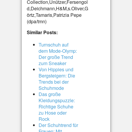
Collection,Unützer,Fersengol
d,Deichmann,H&M,s.Oliver,G
örtz,Tamaris,Patrizia Pepe
(dpa/tmn)
Similar Posts:
Turnschuh auf
dem Mode-Olymp:
Der große Trend
zum Sneaker
Von Hippies und
Bergsteigern: Die
Trends bei der
Schuhmode
Das große
Kleidungspuzzle:
Richtige Schuhe
zu Hose oder
Rock
Der Schuhtrend für
Frauen: Mit