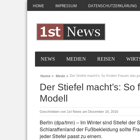
HOME
IMPRESSUM
DATENSCHUTZERKLÄRUNG
NEWS
MEDIEN
REISEN
WIRT
Der Stiefel macht’s: So finden Frauen das p
Home »
Mode »
Der Stiefel macht’s: So
Modell
Geschrieben von
1st-News
am Dezember 16, 2016
Berlin (dpa/tmn) – Im Winter sind Stiefel der
Schlaraffenland der Fußbekleidung sollte Frau
jeder Stiefel passt zu einem.