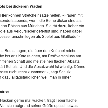
ots bei dickeren Waden
 Hier können Stretcheinsätze helfen. «Frauen mit
sonders abends, wenn die Beine dicker sind als
rina Pötsch aus München. Sie rät dazu, lieber ein
die aus Veloursleder gefertigt sind, haben dabei
 besser anschmiegen als Stiefel aus Glattleder.»
e Boots tragen, die über den Knöchel reichen,
 die bis ans Knie reichen, mit Reißverschluss am
ittenen Schaft und meist einen flachen Absatz,
lärt Schulz. Und die Absatzwahl ist wichtig: Dünne
 passt nicht recht zusammen», sagt Schulz.
 dazu alltagstauglicher, weil man in ihnen
einer
Hacken gerne mal wackelt, trägt lieber flache
 «Wer sich aufgrund seiner Größe optisch etwas