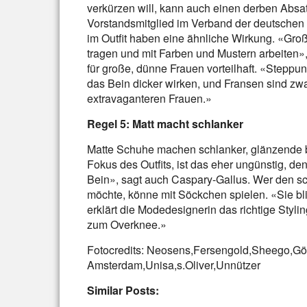
verkürzen will, kann auch einen derben Absat
Vorstandsmitglied im Verband der deutschen
im Outfit haben eine ähnliche Wirkung. «Gr
tragen und mit Farben und Mustern arbeiten»,
für große, dünne Frauen vorteilhaft. «Stepp
das Bein dicker wirken, und Fransen sind zw
extravaganteren Frauen.»
Regel 5: Matt macht schlanker
Matte Schuhe machen schlanker, glänzende be
Fokus des Outfits, ist das eher ungünstig, d
Bein», sagt auch Caspary-Gallus. Wer den s
möchte, könne mit Söckchen spielen. «Sie bli
erklärt die Modedesignerin das richtige Styli
zum Overknee.»
Fotocredits: Neosens,Fersengold,Sheego,Gör
Amsterdam,Unisa,s.Oliver,Unnützer
Similar Posts: