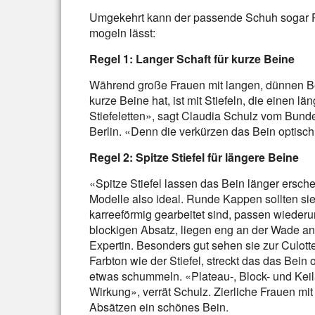
Umgekehrt kann der passende Schuh sogar Pr
mogeln lässt:
Regel 1: Langer Schaft für kurze Beine
Während große Frauen mit langen, dünnen Be
kurze Beine hat, ist mit Stiefeln, die einen l
Stiefeletten», sagt Claudia Schulz vom Bund
Berlin. «Denn die verkürzen das Bein optisch
Regel 2: Spitze Stiefel für längere Beine
«Spitze Stiefel lassen das Bein länger ersch
Modelle also ideal. Runde Kappen sollten sie
karreeförmig gearbeitet sind, passen wiederu
blockigen Absatz, liegen eng an der Wade an 
Expertin. Besonders gut sehen sie zur Culott
Farbton wie der Stiefel, streckt das das Bein
etwas schummeln. «Plateau-, Block- und Kei
Wirkung», verrät Schulz. Zierliche Frauen m
Absätzen ein schönes Bein.