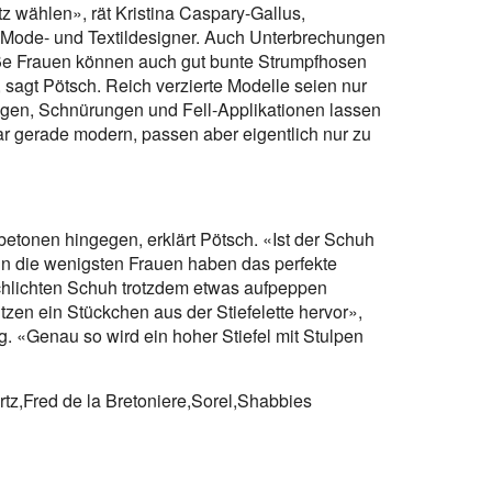
z wählen», rät Kristina Caspary-Gallus,
 Mode- und Textildesigner. Auch Unterbrechungen
oße Frauen können auch gut bunte Strumpfhosen
 sagt Pötsch. Reich verzierte Modelle seien nur
ungen, Schnürungen und Fell-Applikationen lassen
ar gerade modern, passen aber eigentlich nur zu
tonen hingegen, erklärt Pötsch. «Ist der Schuh
enn die wenigsten Frauen haben das perfekte
chlichten Schuh trotzdem etwas aufpeppen
tzen ein Stückchen aus der Stiefelette hervor»,
ng. «Genau so wird ein hoher Stiefel mit Stulpen
tz,Fred de la Bretoniere,Sorel,Shabbies