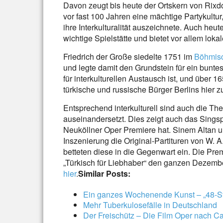
Davon zeugt bis heute der Ortskern von Rixdo
vor fast 100 Jahren eine mächtige Partykultu
ihre Interkulturalität auszeichnete. Auch heut
wichtige Spielstätte und bietet vor allem loka
Friedrich der Große siedelte 1751 im
Böhmisc
und legte damit den Grundstein für ein buntes
für interkulturellen Austausch ist, und über 
türkische und russische Bürger Berlins hier 
Entsprechend interkulturell sind auch die T
auseinandersetzt. Dies zeigt auch das Singspi
Neuköllner Oper Premiere hat. Sinem Altan u
Inszenierung die Original-Partituren von W. 
betteten diese in die Gegenwart ein. Die Prem
„Türkisch für Liebhaber“ den ganzen Dezember 
hier
.
Similar Posts:
Ein ganzes Wochenende Kunst – „48-Stu
Mehr Tuberkulosefälle in Deutschland
Der Freischütz – Die Film Oper nach C