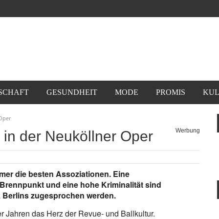
SCHAFT
GESUNDHEIT
MODE
PROMIS
KUL
 Oper
Werbung
“ in der Neuköllner Oper
mmer die besten Assoziationen. Eine
 Brennpunkt und eine hohe Kriminalität sind
rk Berlins zugesprochen werden.
r Jahren das Herz der Revue- und Ballkultur.