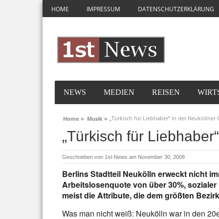
HOME
IMPRESSUM
DATENSCHUTZERKLÄRUNG
NEWS
MEDIEN
REISEN
WIRT
„Türkisch für Liebhaber“ in der Neuköllner
Home »
Musik »
„Türkisch für Liebhaber
Geschrieben von
1st-News
am November 30, 2008
Berlins Stadtteil Neukölln erweckt nicht i
Arbeitslosenquote von über 30%, sozialer
meist die Attribute, die dem größten Bezi
Was man nicht weiß: Neukölln war in den 20e