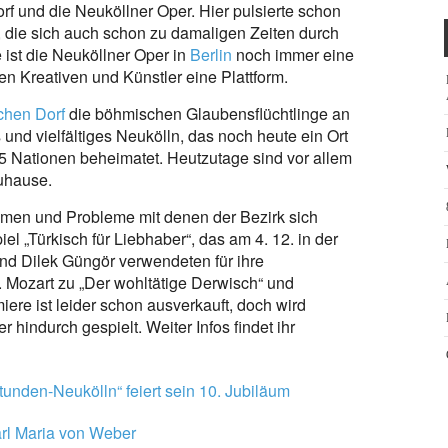
rf und die Neuköllner Oper. Hier pulsierte schon
r, die sich auch schon zu damaligen Zeiten durch
e ist die Neuköllner Oper in
Berlin
noch immer eine
len Kreativen und Künstler eine Plattform.
hen Dorf
die böhmischen Glaubensflüchtlinge an
 und vielfältiges Neukölln, das noch heute ein Ort
165 Nationen beheimatet. Heutzutage sind vor allem
zuhause.
hemen und Probleme mit denen der Bezirk sich
el „Türkisch für Liebhaber“, das am 4. 12. in der
nd Dilek Güngör verwendeten für ihre
A. Mozart zu „Der wohltätige Derwisch“ und
iere ist leider schon ausverkauft, doch wird
hindurch gespielt. Weiter Infos findet ihr
nden-Neukölln“ feiert sein 10. Jubiläum
arl Maria von Weber