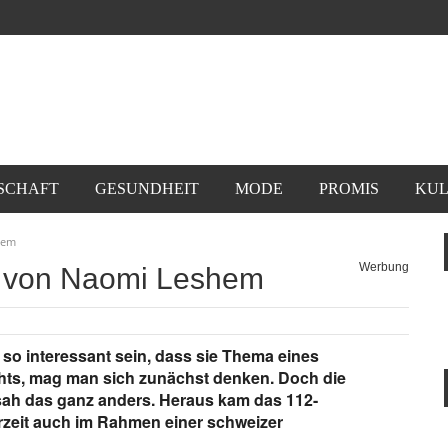
SCHAFT
GESUNDHEIT
MODE
PROMIS
KUL
hem
Werbung
d von Naomi Leshem
o interessant sein, dass sie Thema eines
ts, mag man sich zunächst denken. Doch die
sah das ganz anders. Heraus kam das 112-
erzeit auch im Rahmen einer schweizer