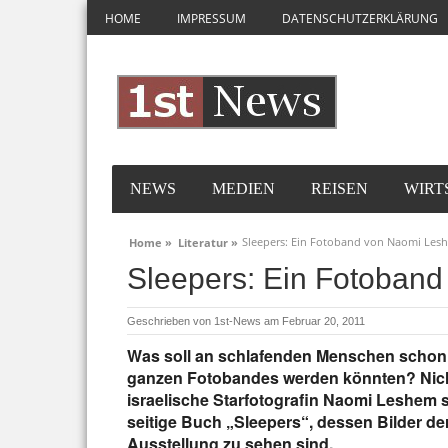
HOME
IMPRESSUM
DATENSCHUTZERKLÄRUNG
NEWS
MEDIEN
REISEN
WIRT
Sleepers: Ein Fotoband von Naomi Les
Home »
Literatur »
Sleepers: Ein Fotoban
Geschrieben von
1st-News
am Februar 20, 2011
Was soll an schlafenden Menschen schon s
ganzen Fotobandes werden könnten? Nich
israelische Starfotografin Naomi Leshem 
seitige Buch „Sleepers“, dessen Bilder d
Ausstellung zu sehen sind.