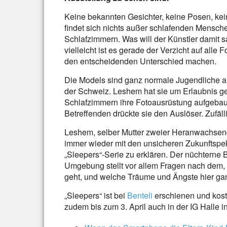
Keine bekannten Gesichter, keine Posen, ke
findet sich nichts außer schlafenden Menschen
Schlafzimmern. Was will der Künstler damit s
vielleicht ist es gerade der Verzicht auf all
den entscheidenden Unterschied machen.
Die Models sind ganz normale Jugendliche a
der Schweiz. Leshem hat sie um Erlaubnis ge
Schlafzimmern ihre Fotoausrüstung aufgebau
Betreffenden drückte sie den Auslöser. Zufäll
Leshem, selber Mutter zweier Heranwachsender
immer wieder mit den unsicheren Zukunftspek
„Sleepers“-Serie zu erklären. Der nüchterne B
Umgebung stellt vor allem Fragen nach dem,
geht, und welche Träume und Ängste hier ga
„Sleepers“ ist bei
Benteli
erschienen und kost
zudem bis zum 3. April auch in der IG Halle 