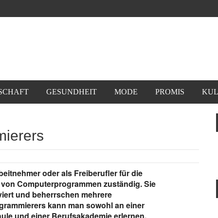
SCHAFT
GESUNDHEIT
MODE
PROMIS
KUL
mierers
beitnehmer oder als Freiberufler für die
g von Computerprogrammen zuständig. Sie
viert und beherrschen mehrere
grammierers kann man sowohl an einer
hule und einer Berufsakademie erlernen.