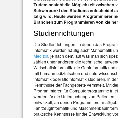
Zudem besteht die Möglichkeit zwischen 
Schwerpunkt des Studiums entscheidet au
tätig wird. Heute werden Programmierer nic
Branchen zum Programmieren von kleine
Studienrichtungen
Die Studienrichtungen, in denen das Programm
Informatik werden häufig auch Mathematik 
Medizin
, je nach dem, auf was man sich spezi
zählen unter anderem die technische, anwendu
Wirtschaftsinformatik, die Geoinformatik und
mit humanmedizinischen und naturwissensch
Informatik oder Bioinformatik studieren. In
Kenntnisse der Fachgebiete vermittelt. Mit de
Programmieren für Computerprogramme in ei
werden für die Untersuchung von Patienten 
entwickelt, an denen Programmierer maßgeblic
Fahrzeuginformatik und Maschinenbauinform
praktische Kenntnisse für die Entwicklung v