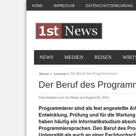
HOME
IMPRESSUM
DATENSCHUTZERKLÄRUNG
NEWS
MEDIEN
REISEN
WIRT
Der Beruf des Programmierers
Home »
Journal »
Der Beruf des Program
Geschrieben von
1st-News
am August 05, 2011
Programmierer sind als fest angestellte Ar
Entwicklung, Prüfung und für die Wartun
haben häufig ein Informatikstudium absol
Programmiersprachen. Den Beruf des Pro
Universität als auch an einer Fachhochsc