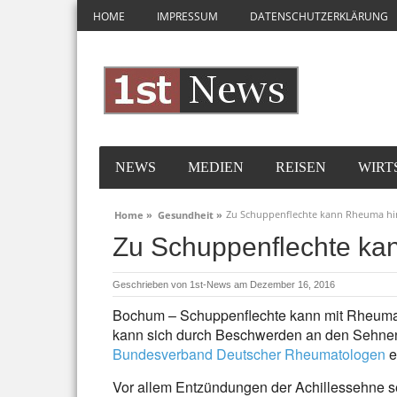
HOME
IMPRESSUM
DATENSCHUTZERKLÄRUNG
NEWS
MEDIEN
REISEN
WIRT
Zu Schuppenflechte kann Rheuma 
Home »
Gesundheit »
Zu Schuppenflechte k
Geschrieben von
1st-News
am Dezember 16, 2016
Bochum – Schuppenflechte kann mit Rheuma e
kann sich durch Beschwerden an den Sehne
Bundesverband Deutscher Rheumatologen
er
Vor allem Entzündungen der Achillessehne s