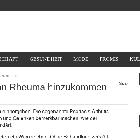
SCHAFT
GESUNDHEIT
MODE
PROMIS
KUL
hinzukommen
(dpa)
ann Rheuma hinzukommen
inhergehen. Die sogenannte Psoriasis-Arthritis
n und Gelenken bemerkbar machen, wie der
klärt.
eien ein Warnzeichen. Ohne Behandlung zerstört