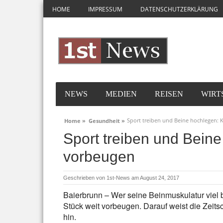
HOME
IMPRESSUM
DATENSCHUTZERKLÄRUNG
NEWS
MEDIEN
REISEN
WIRT
Sport treiben und Beine hochlegen:
Home »
Gesundheit »
Sport treiben und Bein
vorbeugen
Geschrieben von
1st-News
am August 24, 2017
Baierbrunn – Wer seine Beinmuskulatur viel 
Stück weit vorbeugen. Darauf weist die Zei
hin.