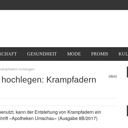
SCHAFT
GESUNDHEIT
MODE
PROMIS
KUL
 Krampfadern vorbeugen
(dpa)
e hochlegen: Krampfadern
benutzt, kann der Entstehung von Krampfadern ein
tschrift «Apotheken Umschau» (Ausgabe 8B/2017)