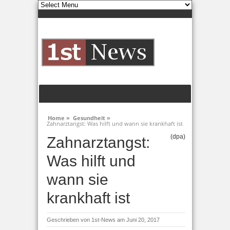
Home »
Gesundheit »
Zahnarztangst: Was hilft und wann sie krankhaft ist
(dpa)
Zahnarztangst:
Was hilft und
wann sie
krankhaft ist
Geschrieben von
1st-News
am Juni 20, 2017