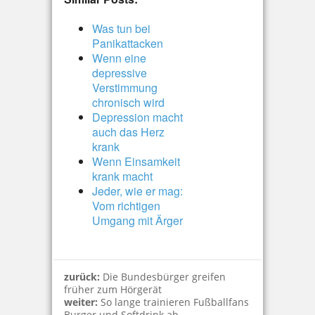
Was tun bei
Panikattacken
Wenn eine
depressive
Verstimmung
chronisch wird
Depression macht
auch das Herz
krank
Wenn Einsamkeit
krank macht
Jeder, wie er mag:
Vom richtigen
Umgang mit Ärger
zurück:
Die Bundesbürger greifen
früher zum Hörgerät
weiter:
So lange trainieren Fußballfans
Burger und Softdrink ab