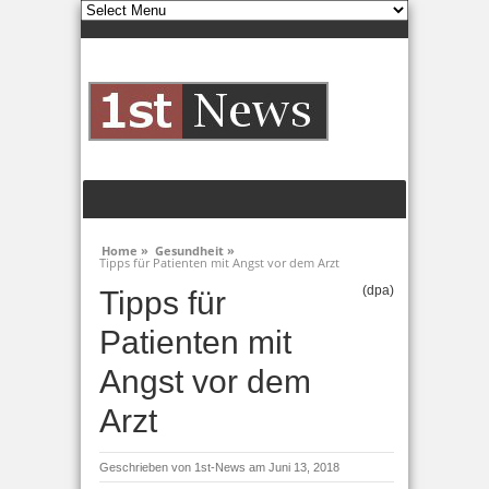
Home »
Gesundheit »
Tipps für Patienten mit Angst vor dem Arzt
(dpa)
Tipps für
Patienten mit
Angst vor dem
Arzt
Geschrieben von
1st-News
am Juni 13, 2018