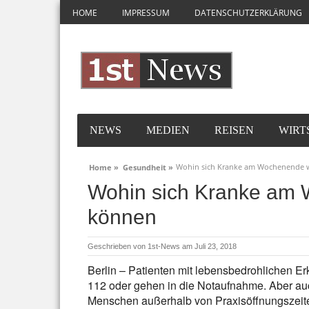
HOME
IMPRESSUM
DATENSCHUTZERKLÄRUNG
NEWS
MEDIEN
REISEN
WIRT
Wohin sich Kranke am Wochenende
Home »
Gesundheit »
Wohin sich Kranke am
können
Geschrieben von
1st-News
am Juli 23, 2018
Berlin – Patienten mit lebensbedrohlichen 
112 oder gehen in die Notaufnahme. Aber a
Menschen außerhalb von Praxisöffnungszeite