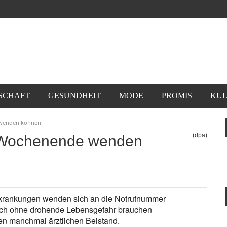
SCHAFT
GESUNDHEIT
MODE
PROMIS
KUL
 wenden können
(dpa)
 Wochenende wenden
Erkrankungen wenden sich an die Notrufnummer
uch ohne drohende Lebensgefahr brauchen
n manchmal ärztlichen Beistand.