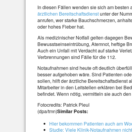
In diesen Fällen wenden sie sich am besten 
ärztlichen Bereitschaftsdienst
unter der Numm
anrufen, wer starke Bauchschmerzen, anhal
oder hohes Fieber hat.
Als medizinischer Notfall gelten dagegen Bew
Bewusstseinseintrübung, Atemnot, heftige Bru
Auch ein Unfall mit Verdacht auf starke Verl
Verbrennungen sind Fälle für die 112.
Notaufnahmen sind heute oft deutlich überfüll
besser aufgehoben wäre. Sind Patienten ode
sollen, hilft der ärztliche Bereitschaftsdienst
Mitarbeiter in den Leitstellen erklären bei Be
befindet. Wenn nötig, vermitteln sie auch de
Fotocredits: Patrick Pleul
(dpa/tmn)
Similar Posts:
Hier bekommen Patienten auch am Wo
Studie: Viele Klinik-Notaufnahmen nich