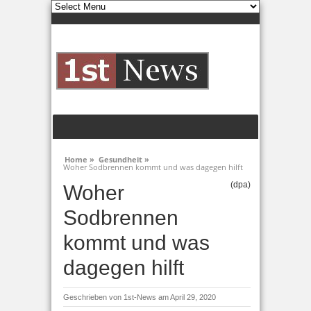
Home »
Gesundheit »
Woher Sodbrennen kommt und was dagegen hilft
(dpa)
Woher
Sodbrennen
kommt und was
dagegen hilft
Geschrieben von
1st-News
am April 29, 2020