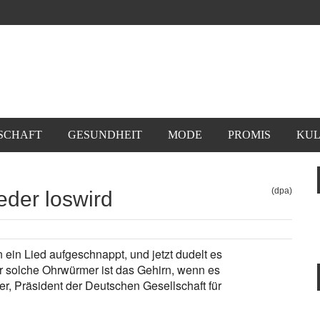
SCHAFT
GESUNDHEIT
MODE
PROMIS
KUL
(dpa)
der loswird
 ein Lied aufgeschnappt, und jetzt dudelt es
ür solche Ohrwürmer ist das Gehirn, wenn es
hler, Präsident der Deutschen Gesellschaft für