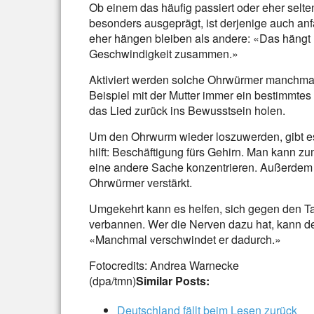
Ob einem das häufig passiert oder eher selten
besonders ausgeprägt, ist derjenige auch anfä
eher hängen bleiben als andere: «Das hängt
Geschwindigkeit zusammen.»
Aktiviert werden solche Ohrwürmer manchma
Beispiel mit der Mutter immer ein bestimmte
das Lied zurück ins Bewusstsein holen.
Um den Ohrwurm wieder loszuwerden, gibt es
hilft: Beschäftigung fürs Gehirn. Man kann z
eine andere Sache konzentrieren. Außerde
Ohrwürmer verstärkt.
Umgekehrt kann es helfen, sich gegen den T
verbannen. Wer die Nerven dazu hat, kann d
«Manchmal verschwindet er dadurch.»
Fotocredits: Andrea Warnecke
(dpa/tmn)
Similar Posts:
Deutschland fällt beim Lesen zurück