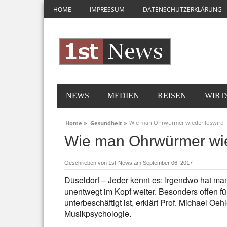
HOME
IMPRESSUM
DATENSCHUTZERKLÄRUNG
NEWS
MEDIEN
REISEN
WIRT
Wie man Ohrwürmer wieder loswird
Home »
Gesundheit »
Wie man Ohrwürmer wie
Geschrieben von
1st-News
am September 06, 2017
Düseldorf – Jeder kennt es: Irgendwo hat man
unentwegt im Kopf weiter. Besonders offen f
unterbeschäftigt ist, erklärt Prof. Michael Oe
Musikpsychologie.