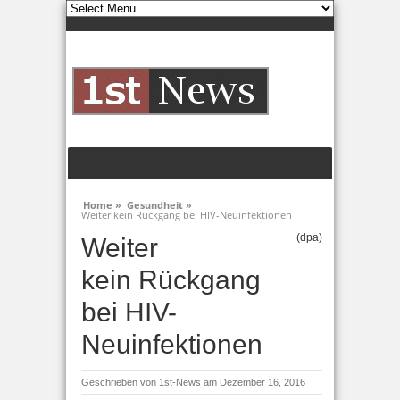
Home »
Gesundheit »
Weiter kein Rückgang bei HIV-Neuinfektionen
(dpa)
Weiter
kein Rückgang
bei HIV-
Neuinfektionen
Geschrieben von
1st-News
am Dezember 16, 2016