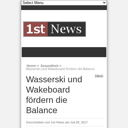
Home »
Gesundheit »
Wasserski und Wakeboard fördern die Balance
(dpa)
Wasserski und
Wakeboard
fördern die
Balance
Geschrieben von
1st-News
am Juli 28, 2017