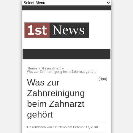
Home »
Gesundheit »
Was zur Zahnreinigung beim Zahnarzt gehört
(dpa)
Was zur
Zahnreinigung
beim Zahnarzt
gehört
Geschrieben von
1st-News
am Februar 17, 2018