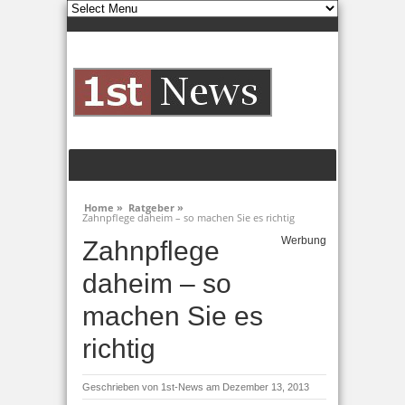
Home »
Ratgeber »
Zahnpflege daheim – so machen Sie es richtig
Werbung
Zahnpflege
daheim – so
machen Sie es
richtig
Geschrieben von
1st-News
am Dezember 13, 2013