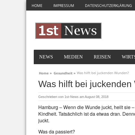
HOME
IMPRESSUM
DATENSCHUTZERKLÄRUNG
NEWS
MEDIEN
REISEN
WIRT
Was hilft bei juckenden Wunden?
Home »
Gesundheit »
Was hilft bei juckende
Geschrieben von
1st-News
am August 08, 2018
Hamburg – Wenn die Wunde juckt, heilt sie –
Kindheit. Tatsächlich ist da etwas dran. Den
juckt.
Was da passiert?