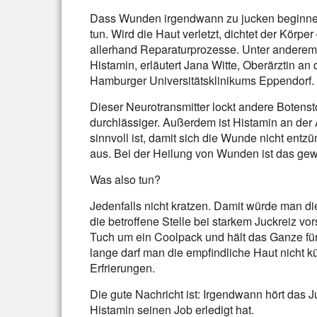
Dass Wunden irgendwann zu jucken beginnen,
tun. Wird die Haut verletzt, dichtet der Körp
allerhand Reparaturprozesse. Unter anderem 
Histamin, erläutert Jana Witte, Oberärztin an
Hamburger Universitätsklinikums Eppendorf.
Dieser Neurotransmitter lockt andere Botensto
durchlässiger. Außerdem ist Histamin an der 
sinnvoll ist, damit sich die Wunde nicht entzü
aus. Bei der Heilung von Wunden ist das ge
Was also tun?
Jedenfalls nicht kratzen. Damit würde man di
die betroffene Stelle bei starkem Juckreiz vo
Tuch um ein Coolpack und hält das Ganze für
lange darf man die empfindliche Haut nicht k
Erfrierungen.
Die gute Nachricht ist: Irgendwann hört das
Histamin seinen Job erledigt hat.