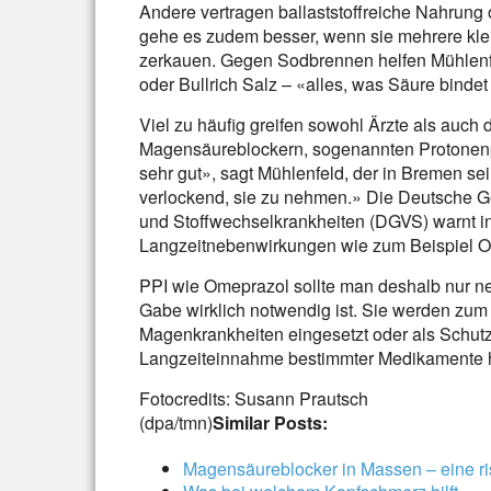
Andere vertragen ballaststoffreiche Nahrung
gehe es zudem besser, wenn sie mehrere kle
zerkauen. Gegen Sodbrennen helfen Mühlenfe
oder Bullrich Salz – «alles, was Säure binde
Viel zu häufig greifen sowohl Ärzte als auch 
Magensäureblockern, sogenannten Protonenpu
sehr gut», sagt Mühlenfeld, der in Bremen se
verlockend, sie zu nehmen.» Die Deutsche Ge
und Stoffwechselkrankheiten (DGVS) warnt 
Langzeitnebenwirkungen wie zum Beispiel O
PPI wie Omeprazol sollte man deshalb nur 
Gabe wirklich notwendig ist. Sie werden zum
Magenkrankheiten eingesetzt oder als Schutz
Langzeiteinnahme bestimmter Medikamente 
Fotocredits: Susann Prautsch
(dpa/tmn)
Similar Posts:
Magensäureblocker in Massen – eine ri