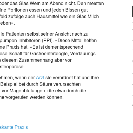
 oder das Glas Wein am Abend nicht. Den meisten
ine Portionen essen und jeden Bissen gut
ld zufolge auch Hausmittel wie ein Glas Milch
t eben».
die Patienten selbst seiner Ansicht nach zu
mpen-Inhibitoren (PPI). «Diese Mittel helfen
ine Praxis hat. «Es ist dementsprechend
sellschaft für Gastroenterologie, Verdauungs-
in diesem Zusammenhang aber vor
steoporose.
nehmen, wenn der
Arzt
sie verordnet hat und ihre
 Beispiel bei durch Säure verursachten
 vor Magenblutungen, die etwa durch die
hervorgerufen werden können.
skante Praxis