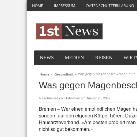
HOME
IMPRESSUM
DATENSCHUTZERKLÄRUNG
NEWS
MEDIEN
REISEN
WIRT
Was gegen Magenbeschwerden hilft
Home »
Gesundheit »
Was gegen Magenbeschw
Geschrieben von
1st-News
am Januar 25, 2017
Bremen – Wer einen empfindlichen Magen hat, 
sondern auf den eigenen Körper hören. Dazu
Hausärzteverband. «Am besten probiert man 
nicht so gut bekommen.»