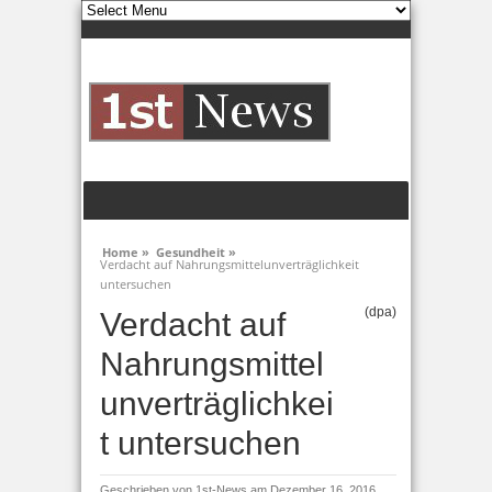
Home »
Gesundheit »
Verdacht auf Nahrungsmittelunverträglichkeit
untersuchen
(dpa)
Verdacht auf
Nahrungsmittel
unverträglichkei
t untersuchen
Geschrieben von
1st-News
am Dezember 16, 2016