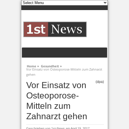
Home »
Gesundheit »
Vor Einsatz von Osteoporose-Mitteln zum Zahnarzt
gehen
(dpa)
Vor Einsatz von
Osteoporose-
Mitteln zum
Zahnarzt gehen
Geschrieben von
1st-News
am April 19, 2017