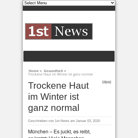
Home »
Gesundheit »
Trockene Haut im Winter ist ganz normal
(dpa)
Trockene Haut
im Winter ist
ganz normal
Geschrieben von
1st-News
am Januar 03, 2020
München – Es juckt, es reibt,