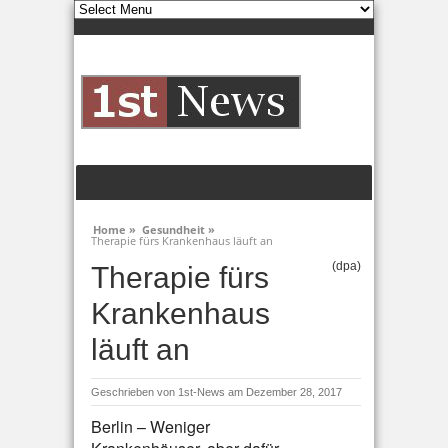
Home »
Gesundheit »
Therapie fürs Krankenhaus läuft an
(dpa)
Therapie fürs
Krankenhaus
läuft an
Geschrieben von
1st-News
am Dezember 28, 2017
Berlin – Weniger