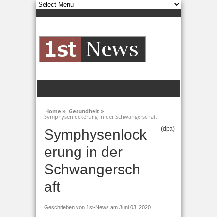
Home »
Gesundheit »
Symphysenlockerung in der Schwangerschaft
(dpa)
Symphysenlock
erung in der
Schwangersch
aft
Geschrieben von
1st-News
am Juni 03, 2020