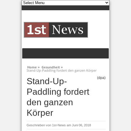
Home »
Gesundheit »
Stand-Up-Paddling fordert den ganzen Körper
(dpa)
Stand-Up-
Paddling fordert
den ganzen
Körper
Geschrieben von
1st-News
am Juni 06, 2018