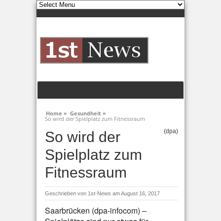
Home »
Gesundheit »
So wird der Spielplatz zum Fitnessraum
(dpa)
So wird der
Spielplatz zum
Fitnessraum
Geschrieben von
1st-News
am August 16, 2017
Saarbrücken (dpa-infocom) –