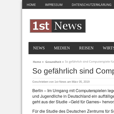
HOME
IMPRESSUM
DATENSCHUTZERKLÄRUNG
NEWS
MEDIEN
REISEN
WIRT
So gefährlich sind Computerspiele fü
Home »
Gesundheit »
So gefährlich sind Comp
Geschrieben von
1st-News
am März 05, 2019
Berlin – Im Umgang mit Computerspielen le
und Jugendliche in Deutschland ein auffällig
geht aus der Studie «Geld für Games» hervor
Für die Studie des Deutschen Zentrums für 