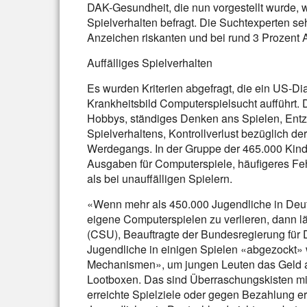
DAK-Gesundheit, die nun vorgestellt wurde, 
Spielverhalten befragt. Die Suchtexperten se
Anzeichen riskanten und bei rund 3 Prozent 
Auffälliges Spielverhalten
Es wurden Kriterien abgefragt, die ein US-D
Krankheitsbild Computerspielsucht aufführt. 
Hobbys, ständiges Denken ans Spielen, En
Spielverhaltens, Kontrollverlust bezüglich 
Werdegangs. In der Gruppe der 465.000 Kind
Ausgaben für Computerspiele, häufigeres Fe
als bei unauffälligen Spielern.
«Wenn mehr als 450.000 Jugendliche in Deuts
eigene Computerspielen zu verlieren, dann läu
(CSU), Beauftragte der Bundesregierung für D
Jugendliche in einigen Spielen «abgezockt» w
Mechanismen», um jungen Leuten das Geld 
Lootboxen. Das sind Überraschungskisten mit v
erreichte Spielziele oder gegen Bezahlung erh