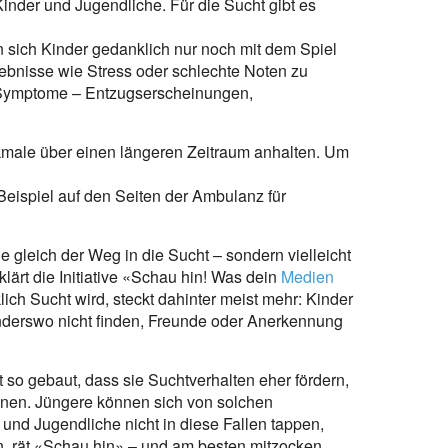
nder und Jugendliche. Für die Sucht gibt es
n sich Kinder gedanklich nur noch mit dem Spiel
lebnisse wie Stress oder schlechte Noten zu
Symptome – Entzugserscheinungen,
kmale über einen längeren Zeitraum anhalten. Um
 Beispiel auf den Seiten der Ambulanz für
de gleich der Weg in die Sucht – sondern vielleicht
klärt die Initiative «Schau hin! Was dein
Medien
ch Sucht wird, steckt dahinter meist mehr: Kinder
anderswo nicht finden, Freunde oder Anerkennung
 so gebaut, dass sie Suchtverhalten eher fördern,
ohnen. Jüngere können sich von solchen
und Jugendliche nicht in diese Fallen tappen,
en, rät «Schau hin» – und am besten mitzocken.