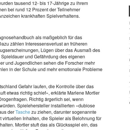
wurden tausend 12- bis 17-Jährige zu ihrem
hen bei rund 12 Prozent der Teilnehmer
Anzeichen krankhaften Spielverhaltens.
iagnosehandbuch als maßgeblich für das
Dazu zählen Interessensverlust an früheren
tzugserscheinungen, Lügen über das Ausmaß des
der Spieldauer und Gefährdung des eigenen
er und Jugendlichen sehen die Forscher mehr
hlen in der Schule und mehr emotionale Probleme
chland Gefahr laufen, die Kontrolle über das
ft etwas richtig schief», erklärte Marlene Mortler
rogenfragen. Richtig ärgerlich sei, wenn
ürden. Spielehersteller installierten «dubiose
aus der
Tasche
zu ziehen, darunter sogenannte
irtuellen Inhalten, die Spieler als Belohnung für
alten. Mortler stuft das als Glücksspiel ein, das