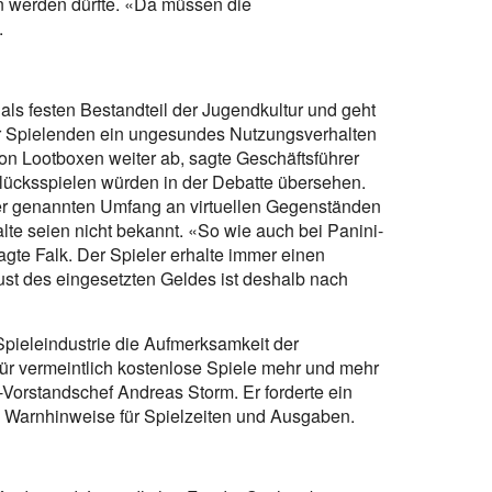
n werden dürfte. «Da müssen die
.
ls festen Bestandteil der Jugendkultur und geht
er Spielenden ein ungesundes Nutzungsverhalten
on Lootboxen weiter ab, sagte Geschäftsführer
lücksspielen würden in der Debatte übersehen.
er genannten Umfang an virtuellen Gegenständen
alte seien nicht bekannt. «So wie auch bei Panini-
te Falk. Der Spieler erhalte immer einen
lust des eingesetzten Geldes ist deshalb nach
Spieleindustrie die Aufmerksamkeit der
für vermeintlich kostenlose Spiele mehr und mehr
Vorstandschef Andreas Storm. Er forderte ein
 Warnhinweise für Spielzeiten und Ausgaben.