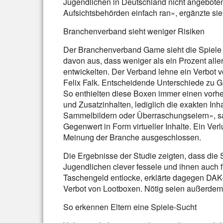
Jugendlichen in Deutschland nicht angebote
Aufsichtsbehörden einfach ran», ergänzte sie
Branchenverband sieht weniger Risiken
Der Branchenverband Game sieht die Spiele a
davon aus, dass weniger als ein Prozent all
entwickelten. Der Verband lehne ein Verbot v
Felix Falk. Entscheidende Unterschiede zu G
So enthielten diese Boxen immer einen vorh
und Zusatzinhalten, lediglich die exakten Inh
Sammelbildern oder Überraschungseiern», sag
Gegenwert in Form virtueller Inhalte. Ein Ver
Meinung der Branche ausgeschlossen.
Die Ergebnisse der Studie zeigten, dass die 
Jugendlichen clever fessele und ihnen auch 
Taschengeld entlocke, erklärte dagegen DAK-
Verbot von Lootboxen. Nötig seien außerdem
So erkennen Eltern eine Spiele-Sucht