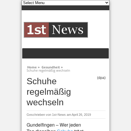
Home »
Gesundheit »
Schuhe regelmäßig wechseln
(dpa)
Schuhe
regelmäßig
wechseln
Geschrieben von
1st-News
am April 26, 2019
Gundelfingen – Wer jeden