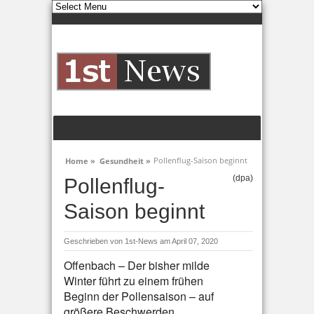
Pollenflug-Saison beginnt
Home »
Gesundheit »
(dpa)
Pollenflug-
Saison beginnt
Geschrieben von
1st-News
am April 07, 2020
Offenbach – Der bisher milde
Winter führt zu einem frühen
Beginn der Pollensaison – auf
größere Beschwerden