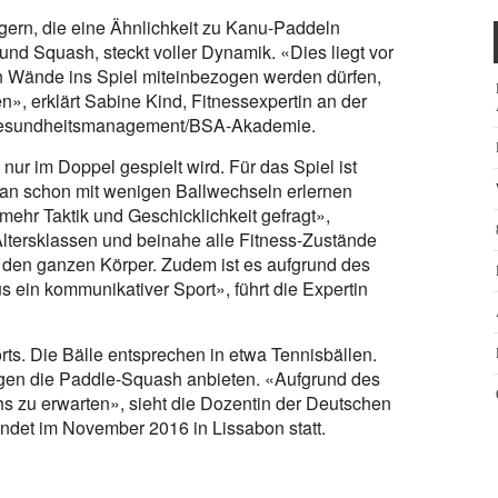
gern, die eine Ähnlichkeit zu Kanu-Paddeln
nd Squash, steckt voller Dynamik. «Dies liegt vor
n Wände ins Spiel miteinbezogen werden dürfen,
n», erklärt Sabine Kind, Fitnessexpertin an der
 Gesundheitsmanagement/BSA-Akademie.
nur im Doppel gespielt wird. Für das Spiel ist
man schon mit wenigen Ballwechseln erlernen
mehr Taktik und Geschicklichkeit gefragt»,
e Altersklassen und beinahe alle Fitness-Zustände
ür den ganzen Körper. Zudem ist es aufgrund des
 ein kommunikativer Sport», führt die Expertin
s. Die Bälle entsprechen in etwa Tennisbällen.
lagen die Paddle-Squash anbieten. «Aufgrund des
hs zu erwarten», sieht die Dozentin der Deutschen
ndet im November 2016 in Lissabon statt.