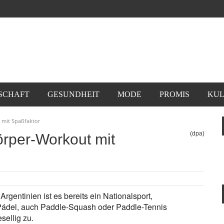
SCHAFT
GESUNDHEIT
MODE
PROMIS
KUL
 mit Spaßfaktor
(dpa)
rper-Workout mit
gentinien ist es bereits ein Nationalsport,
Pádel, auch Paddle-Squash oder Paddle-Tennis
sellig zu.