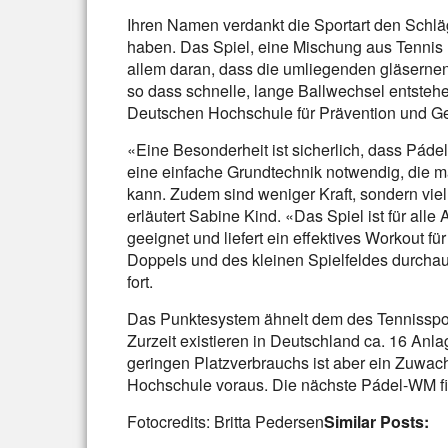
Ihren Namen verdankt die Sportart den Schlä
haben. Das Spiel, eine Mischung aus Tennis u
allem daran, dass die umliegenden gläserne
so dass schnelle, lange Ballwechsel entstehe
Deutschen Hochschule für Prävention und
«Eine Besonderheit ist sicherlich, dass Pádel 
eine einfache Grundtechnik notwendig, die 
kann. Zudem sind weniger Kraft, sondern viel
erläutert Sabine Kind. «Das Spiel ist für all
geeignet und liefert ein effektives Workout f
Doppels und des kleinen Spielfeldes durchaus
fort.
Das Punktesystem ähnelt dem des Tennissport
Zurzeit existieren in Deutschland ca. 16 An
geringen Platzverbrauchs ist aber ein Zuwac
Hochschule voraus. Die nächste Pádel-WM fi
Fotocredits: Britta Pedersen
Similar Posts: