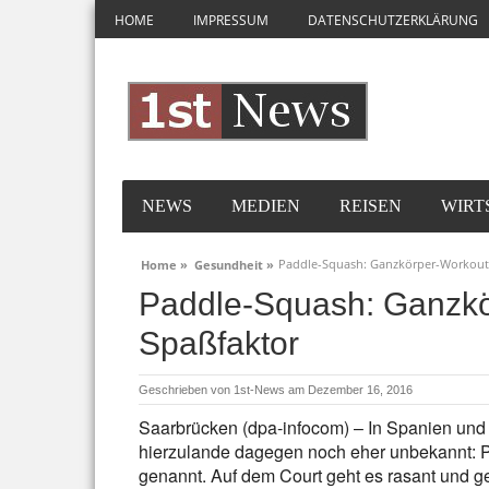
HOME
IMPRESSUM
DATENSCHUTZERKLÄRUNG
NEWS
MEDIEN
REISEN
WIRT
Paddle-Squash: Ganzkörper-Workout
Home »
Gesundheit »
Paddle-Squash: Ganzkö
Spaßfaktor
Geschrieben von
1st-News
am Dezember 16, 2016
Saarbrücken (dpa-infocom) – In Spanien und Ar
hierzulande dagegen noch eher unbekannt: 
genannt. Auf dem Court geht es rasant und ge