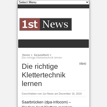
Home »
Gesundheit »
Die richtige Klettertechnik lernen
(dpa)
Die richtige
Klettertechnik
lernen
Geschrieben von
1st-News
am Dezember 16, 2016
Saarbrücken (dpa-infocom) –