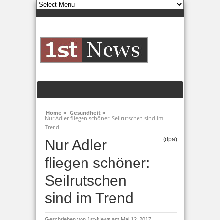
Home »
Gesundheit »
Nur Adler fliegen schöner: Seilrutschen sind im
Trend
(dpa)
Nur Adler
fliegen schöner:
Seilrutschen
sind im Trend
Geschrieben von
1st-News
am Mai 12, 2017