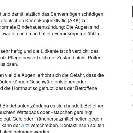
t und damit letztlich das Sehvermögen schädigen.
 atopischen Keratokonjunktivitis (AKK) zu
e normale Bindehautentzündung: Die Augen sind
eschwollen und man hat ein Fremdkörpergefühl im
hr heftig und die Lidkante ist oft verdickt, das
Trotz Pflege bessert sich der Zustand nicht. Pollen
auslösen.
n viel die Augen, erhöht sich die Gefahr, dass die
läufen können Geschwüre entstehen oder
 die Hornhaut so getrübt, dass der Betroffene
t Bindehautentzündung es sich handelt. Bei einer
feuchten Wattepads oder –stäbchen gereinigt
egt. Gele oder Tränenersatzmittel helfen gegen
n kann der
Arzt
verschreiben. Kontaktlinsen sollten
 nicht getragen werden.