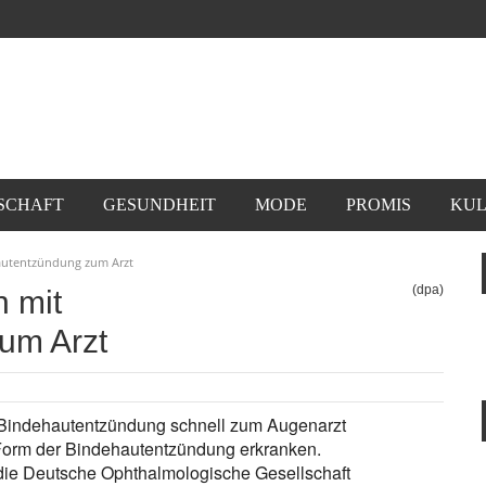
SCHAFT
GESUNDHEIT
MODE
PROMIS
KUL
autentzündung zum Arzt
(dpa)
 mit
um Arzt
r Bindehautentzündung schnell zum Augenarzt
Form der Bindehautentzündung erkranken.
rt die Deutsche Ophthalmologische Gesellschaft