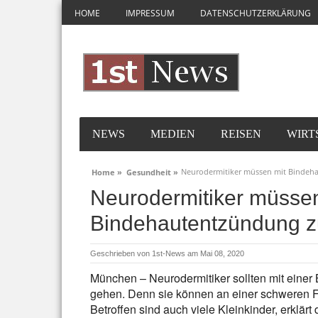
HOME
IMPRESSUM
DATENSCHUTZERKLÄRUNG
NEWS
MEDIEN
REISEN
WIRT
Neurodermitiker müssen mit Bindeh
Home »
Gesundheit »
Neurodermitiker müssen
Bindehautentzündung z
Geschrieben von
1st-News
am Mai 08, 2020
München – Neurodermitiker sollten mit eine
gehen. Denn sie können an einer schweren 
Betroffen sind auch viele Kleinkinder, erklä