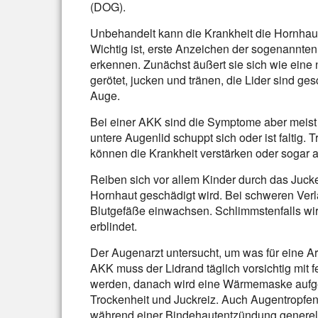
(DOG).
Unbehandelt kann die Krankheit die Hornhau
Wichtig ist, erste Anzeichen der sogenannten
erkennen. Zunächst äußert sie sich wie ein
gerötet, jucken und tränen, die Lider sind g
Auge.
Bei einer AKK sind die Symptome aber meist se
untere Augenlid schuppt sich oder ist faltig. 
können die Krankheit verstärken oder sogar 
Reiben sich vor allem Kinder durch das Jucke
Hornhaut geschädigt wird. Bei schweren Ver
Blutgefäße einwachsen. Schlimmstenfalls wird
erblindet.
Der Augenarzt untersucht, um was für eine Ar
AKK muss der Lidrand täglich vorsichtig mit 
werden, danach wird eine Wärmemaske aufgel
Trockenheit und Juckreiz. Auch Augentropfe
während einer Bindehautentzündung generell