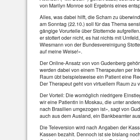
von Marilyn Monroe soll Ergebnis eines ent
Alles, was dabei hilft, die Scham zu überwind
am Sonntag (22.10.) soll für das Thema sensib
gängige Vorurteile über Stotternde aufgreife
er stottert oder nicht, es hat nichts mit Umfel
Wiesmann von der Bundesvereinigung Stottern
auf meine Weise!».
Der Online-Ansatz von von Gudenberg gehört
werden dabei von einem Therapeuten per Inter
Raum übt beispielsweise ein Patient eine Re
Der Therapeut geht von virtuellem Raum zu vi
Der Vorteil: Die womöglich niedrigere Einst
wir eine Patientin in Moskau, die unter ander
nach Brasilien umgezogen ist», sagt von Gude
auch aus dem Ausland, ein Bankbeamter aus
Die Televersion wird nach Angaben der Kass
Kassen bezahlt. Dennoch ist sie bislang noch