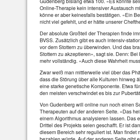
Gudenberg bislang etwa 100. «Es könnte sein
Online-Therapie kein intensiver Austausch mi
könne er aber keinesfalls bestätigen. «Ein B
nicht viel gefehlt, und er hätte unserer Chef
Der absolute Großteil der Therapien finde i
BVSS. Zusätzlich gibt es auch intensiv-stati
vor dem Stottern zu überwinden. Und das bra
Stottern zu akzeptieren», sagt sie. Denn: Be
mehr vollständig. «Auch diese Wahrheit mus
Zwar weiß man mittlerweile viel über das Phä
dass die Störung über alle Kulturen hinweg ähnl
eine starke genetische Komponente. Etwa fünf
den meisten verschwindet es bis zur Pubertät
Von Gudenberg will online nun noch einen Sc
Therapeuten auf der anderen Seite. «Das h
einem Algorithmus analysieren lassen. Das e
Drittel des Projekts seien geschafft. Er ist 
diesem Bereich sehr reguliert ist. Man findet
bezahlen würde. Auf der anderen Seite gibt es