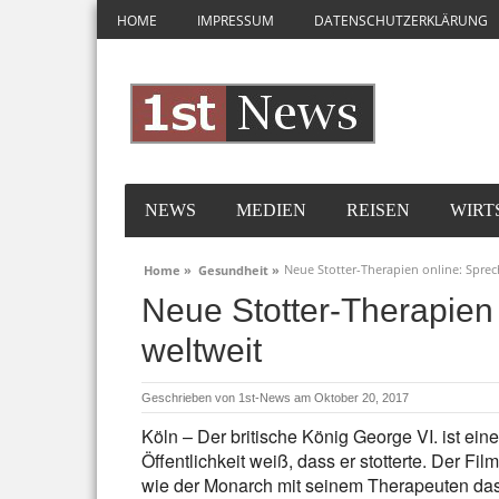
HOME
IMPRESSUM
DATENSCHUTZERKLÄRUNG
NEWS
MEDIEN
REISEN
WIRT
Neue Stotter-Therapien online: Spre
Home »
Gesundheit »
Neue Stotter-Therapien
weltweit
Geschrieben von
1st-News
am Oktober 20, 2017
Köln – Der britische König George VI. ist ei
Öffentlichkeit weiß, dass er stotterte. Der F
wie der Monarch mit seinem Therapeuten das