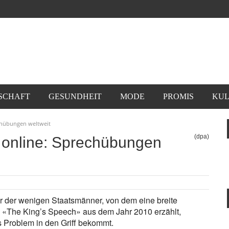
SCHAFT
GESUNDHEIT
MODE
PROMIS
KUL
chübungen weltweit
(dpa)
 online: Sprechübungen
ner der wenigen Staatsmänner, von dem eine breite
ilm «The King’s Speech» aus dem Jahr 2010 erzählt,
 Problem in den Griff bekommt.