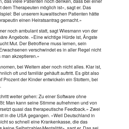
, das viele Patienten noch denken, dass bei einer
t dem Therapeuten möglich ist», sagt er. Das
eispiel: Bei unserem kuwaitischen Patienten hätte
therapeutin einen Heiratsantrag gemacht.»
mmer noch ambulant statt, sagt Wiesmann von der
onäre Angebote. «Eine wichtige Hürde ist, Ängste
ucht Mut. Der Betroffene muss lernen, sein
i Erwachsenen verschwindet es in aller Regel nicht
s man akzeptieren.»
nomen, bei Weitem aber noch nicht alles. Klar ist,
ich oft und familiär gehäuft auftritt. Es gibt also
 Prozent der Kinder entwickeln ein Stottern, bei
.
hritt weiter gehen: Zu einer Software ohne
eißt: Man kann seine Stimme aufnehmen und von
rsetzt quasi das therapeutische Feedback.» Zwei
damit in die USA gegangen. «Weil Deutschland in
 nicht so schnell eine Krankenkasse, die das
 keine Selbstzahler-Mentalität», sagt er. Das sei