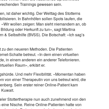
sprechenden Trainings gewesen sein.
en, ist daher wichtig. Der Welttag des Stotterns
ilisieren. In Bahnhöfen sollen Spots laufen, die
n. «Wir wollen zeigen: Man sieht niemandem an, ob
d, Bildung oder Herkunft zu tun», sagt Martina
 & Selbsthilfe (BVSS). Die Botschaft: «Ich sag’s
 zu den neueren Methoden. Die Patienten
net-Schalte betreut. «In dem einen virtuellen
de, in einem anderen ein anderer Telefonieren.
rtuellen Raum», erklärt er.
iegshürde. Und mehr Flexibilität. «Momentan haben
em von einer Therapeutin von uns betreut wird, die
nberg. Sein erster reiner Online-Patient kam
 Kuwait.
eler Stottertherapie nun auch zunehmend von den
 eine Nische. Reine Online-Patienten hatte von