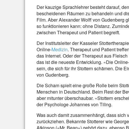
Der kauzige Sprachlehrer besteht darauf, de
bescheidenen Räumen zu behandeln und dista
Film. Aber Alexander Wolff von Gudenberg gla
so funktionieren kann: ohne Distanz. Zumind
zwischen Therapeut und Patient begreift.
Der Institutsleiter der Kasseler Stottertherap
Online-
Medizin
. Therapeut und Patient treff
das Internet. Oder der Therapeut aus Fleisch
das ist die neueste Entwicklung. «Die Online
sein, die sich für ihr Stottern schämen. Die E
von Gudenberg.
Die Scham spielt eine große Rolle beim Stott
Menschen in Deutschland. Beim Rest der Bev
aber mitunter überschaubar. «Stottern erschein
der Psychologe Johannes von Tiling.
Was auch damit zusammenhängt, dass sich vi
zurückziehen. Bekannte Stotterer wie Geor
Atkinson («Mr. Bean») gehört dazu, ebenso 