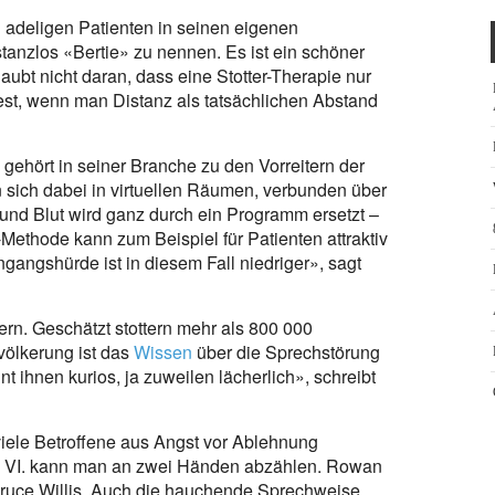
n adeligen Patienten in seinen eigenen
nzlos «Bertie» zu nennen. Es ist ein schöner
ubt nicht daran, dass eine Stotter-Therapie nur
est, wenn man Distanz als tatsächlichen Abstand
ie gehört in seiner Branche zu den Vorreitern der
en sich dabei in virtuellen Räumen, verbunden über
 und Blut wird ganz durch ein Programm ersetzt –
-Methode kann zum Beispiel für Patienten attraktiv
ingangshürde ist in diesem Fall niedriger», sagt
ern. Geschätzt stottern mehr als 800 000
ölkerung ist das
Wissen
über die Sprechstörung
t ihnen kurios, ja zuweilen lächerlich», schreibt
ele Betroffene aus Angst vor Ablehnung
ge VI. kann man an zwei Händen abzählen. Rowan
Bruce Willis. Auch die hauchende Sprechweise