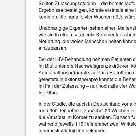
Sollten Zulassungsstudien – die bereits laufe
Ergebnisse bestätigen, könnte erstmals eine 
kommen, die nur alle vier Wochen nötig wäre
Unabhängige Experten sehen einen Meilenstei
wie sie in einem «Lancet»-Kommentar schreib
Neuerung, die vielen Menschen helfen könne
einzupassen.
Bei der HIV-Behandlung nehmen Patienten derze
im Blut unter die Nachweisgrenze drücken kön
Kombinationspräparate, so dass Betroffene n
getestete Injektionstherapie könnte die Beha
im Fall der Zulassung – nur noch alle vier Wo
Injektion.
In der Studie, die auch in Deutschland vor al
rund 300 Teilnehmer zunächst 20 Wochen lang 
die Viruslast im Körper zu senken. Danach fü
während jeweils 115 Teilnehmer zwei Wirkst
intramuskulär injiziert bekamen.