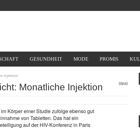
SCHAFT
GESUNDHEIT
MODE
PROMIS
KUL
he Injektion
(dpa)
cht: Monatliche Injektion
 im Körper einer Studie zufolge ebenso gut
 Einnahme von Tabletten. Das hat ein
eteiligung auf der HIV-Konferenz in Paris