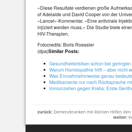
«Diese Resultate verdienen große Aufmerksa
of Adelaide und David Cooper von der Unive
«Lancet»-Kommentar. «Eine antivirale Injektion
injiziert werden muss.» Die Studie biete ein
HIV-Therapien.
Fotocredits: Boris Roessler
(dpa)
Similar Posts:
Gesundheitsrisiken schon bei geringe
Warum Homöopathie hilft – aber nicht w
Was Einnahmehinweise genau bedeut
Medikamente nur nach Rücksprache mit
Immunzellen gegen Krebs: Erste Genthe
zurück:
Demenzkranken mit kleinen Hilfen den A
weiter:
K