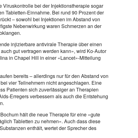
iruskontrolle bei der Injektionstherapie sogar
len Tabletten-Einnahme. Bei rund 90 Prozent der
rückt – sowohl bei Injektionen im Abstand von
ufigste Nebenwirkung waren Schmerzen an der
abklangen.
nde injizierbare antivirale Therapie über einen
s auch gut vertragen werden kann», wird Ko-Autor
ina in Chapel Hill in einer «Lancet»-Mitteilung
laufen bereits – allerdings nur für den Abstand von
 bei vier Teilnehmern nicht angeschlagen. Eine
s Patienten sich zuverlässiger an Therapien
 Aids-Erregers verbessern als auch die Entstehung
n.
 Bochum hält die neue Therapie für eine «gute
äglich Tabletten zu nehmen». Auch dass diese
i Substanzen enthält, wertet der Sprecher des