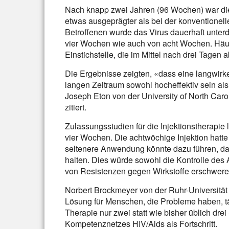
Nach knapp zwei Jahren (96 Wochen) war die V
etwas ausgeprägter als bei der konventionel
Betroffenen wurde das Virus dauerhaft unterd
vier Wochen wie auch von acht Wochen. Hä
Einstichstelle, die im Mittel nach drei Tagen 
Die Ergebnisse zeigten, «dass eine langwirke
langen Zeitraum sowohl hocheffektiv sein al
Joseph Eton von der University of North Carol
zitiert.
Zulassungsstudien für die Injektionstherapie 
vier Wochen. Die achtwöchige Injektion hatte
seltenere Anwendung könnte dazu führen, das
halten. Dies würde sowohl die Kontrolle des
von Resistenzen gegen Wirkstoffe erschwere
Norbert Brockmeyer von der Ruhr-Universität
Lösung für Menschen, die Probleme haben, t
Therapie nur zwei statt wie bisher üblich dre
Kompetenznetzes HIV/Aids als Fortschritt.