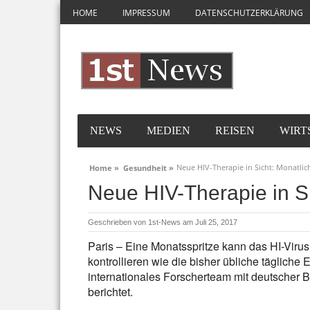
HOME
IMPRESSUM
DATENSCHUTZERKLÄRUNG
NEWS
MEDIEN
REISEN
WIRT
Neue HIV-Therapie in Sicht: Monatlic
Home »
Gesundheit »
Neue HIV-Therapie in Si
Geschrieben von
1st-News
am Juli 25, 2017
Paris – Eine Monatsspritze kann das HI-Virus
kontrollieren wie die bisher übliche tägliche
internationales Forscherteam mit deutscher B
berichtet.