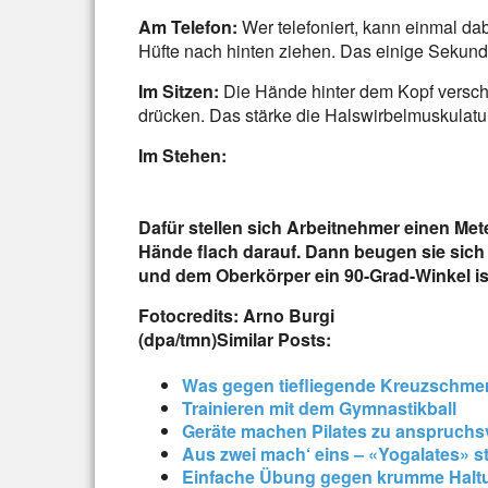
Am Telefon:
Wer telefoniert, kann einmal da
Hüfte nach hinten ziehen. Das einige Sekund
Im Sitzen:
Die Hände hinter dem Kopf versch
drücken. Das stärke die Halswirbelmuskulatur
Im Stehen:
Dafür stellen sich Arbeitnehmer einen Me
Hände flach darauf. Dann beugen sie sich
und dem Oberkörper ein 90-Grad-Winkel i
Fotocredits: Arno Burgi
(dpa/tmn)
Similar Posts:
Was gegen tiefliegende Kreuzschmerz
Trainieren mit dem Gymnastikball
Geräte machen Pilates zu anspruch
Aus zwei mach‘ eins – «Yogalates» st
Einfache Übung gegen krumme Haltu