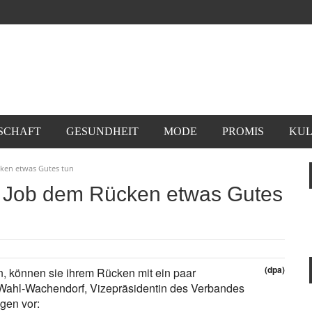
SCHAFT
GESUNDHEIT
MODE
PROMIS
KUL
ken etwas Gutes tun
m Job dem Rücken etwas Gutes
(dpa)
en, können sie ihrem Rücken mit ein paar
Wahl-Wachendorf, Vizepräsidentin des Verbandes
ngen vor: