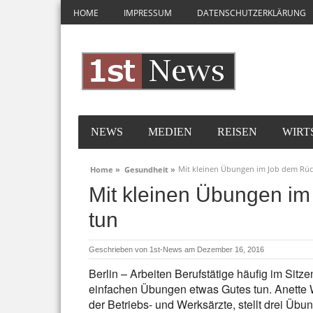
HOME
IMPRESSUM
DATENSCHUTZERKLÄRUNG
NEWS
MEDIEN
REISEN
WIRT
Mit kleinen Übungen im Job dem Rüc
Home »
Gesundheit »
Mit kleinen Übungen i
tun
Geschrieben von
1st-News
am Dezember 16, 2016
Berlin – Arbeiten Berufstätige häufig im Sitz
einfachen Übungen etwas Gutes tun. Anette 
der Betriebs- und Werksärzte, stellt drei Übu