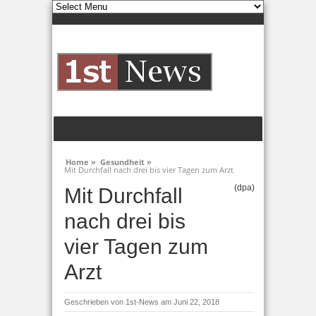
Home »
Gesundheit »
Mit Durchfall nach drei bis vier Tagen zum Arzt
(dpa)
Mit Durchfall
nach drei bis
vier Tagen zum
Arzt
Geschrieben von
1st-News
am Juni 22, 2018